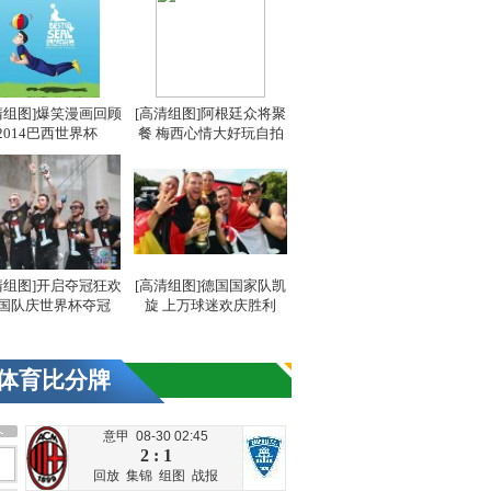
清组图]爆笑漫画回顾
[高清组图]阿根廷众将聚
2014巴西世界杯
餐 梅西心情大好玩自拍
清组图]开启夺冠狂欢
[高清组图]德国国家队凯
国队庆世界杯夺冠
旋 上万球迷欢庆胜利
体育比分牌
意甲 08-30 02:45
2 : 1
回放
集锦
组图
战报