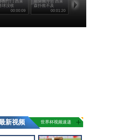
外围打门 西莱
斯突施冷箭 西莱
将球没收
森扑救不及
00:00:09
00:01:20
最新视频
世界杯视频速递