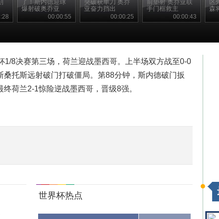
刻
了！斯内德迎球
突破获单刀 奥乔
前垫射 奥乔亚联
区
爆射破奥乔亚
亚奋力挡出
手门框救主
森
:28
00:00:55
00:00:25
00:00:43
杯1/8决赛第三场，荷兰迎战墨西哥。上半场双方战至0-0
斯桑托斯远射破门打破僵局。第88分钟，斯内德破门扳
终荷兰2-1惊险逆战墨西哥，晋级8强。
世界杯热点
..