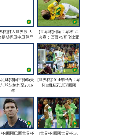
界杯]打入世界波 大
[世界杯]回顾世界杯1/4
路易斯捍卫中卫尊严
决赛：巴西VS哥伦比亚
际足球]德国主帅勒夫
[世界杯]2014年巴西世界
与球队续约至2016
杯H组精彩进球回顾
年
界杯]回顾巴西世界杯
[世界杯]回顾世界杯1/8