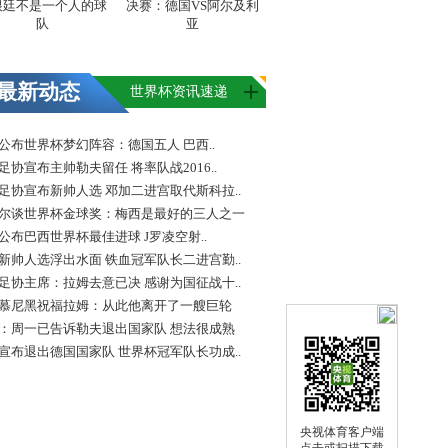
根廷不是一个人的球
决赛：德国VS阿尔及利
队
亚
最新动态
世界杯资讯速递
FA公布世界杯梦幻阵容：德国五人 巴西..
足协宣布主帅勒夫留任 将率队战2016..
足协宣布新帅人选 邓加二进宫取代斯科拉..
尔谈世界杯金球奖：梅西是最好的三人之一
FA公布巴西世界杯最佳进球 J罗凌空射..
新帅人选浮出水面 铁血冠军队长二进宫勤..
足协主席：拉姆去意已决 感谢为国征战十..
慕尼黑祝福拉姆：从此他离开了一艘巨轮
：周一已告诉勒夫退出国家队 想法很成熟
宣布退出德国国家队 世界杯冠军队长功成..
央视体育客户端