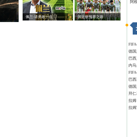
阿
佩兰-请勇敢一点
国足世预赛之路
FI
德国
巴西
内马
FI
巴西
德国
拜仁
拉姆
拉姆