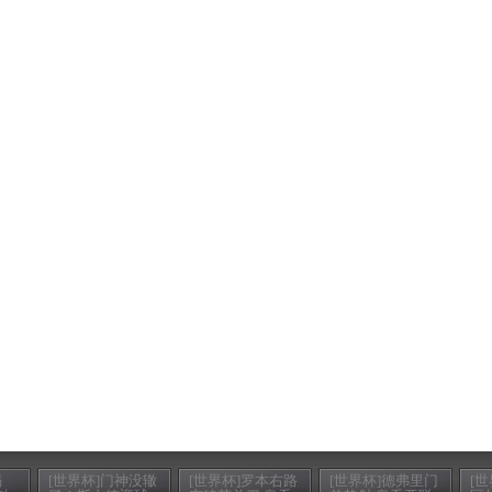
喝
[世界杯]门神没辙
[世界杯]罗本右路
[世界杯]德弗里门
[