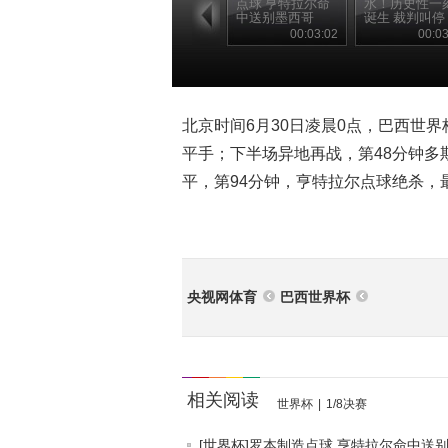
点球 亨特拉尔命
水！历史性一
中送别墨西哥
诞生 裁判叫停
00:03:02
00:03
北京时间6月30日凌晨0点，巴西世界
平手；下半场异地再战，第48分钟多
平，第94分钟，亨特拉尔点球绝杀，最
央视网体育
巴西世界杯
相关阅读
世界杯
|
1/8决赛
[世界杯]罗本制造点球 亨特拉尔命中送别.