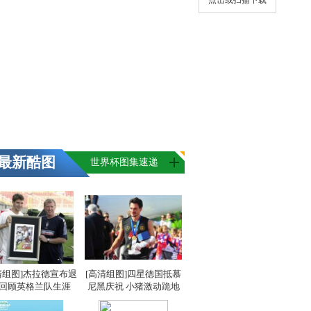
点击或扫描下载
最新酷图
世界杯图集速递
清组图]杰拉德宣布退
[高清组图]四星德国抵慕
 回顾英格兰队生涯
尼黑庆祝 小猪激动跪地