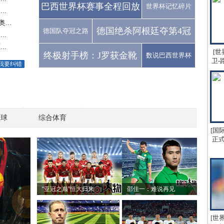
巴西世界杯赛事全程回放
世界杯记忆碎片
..
..
德国绝杀阿根廷夺第4冠
德国队夺冠之路
..
..
[世
终极射手榜：J罗获金靴
数说巴西世界杯
卫-
我要纠错
篮球
综合体育
[国
正式
“亚冠之巅”恒大归来
邵佳一：难说再见
[世