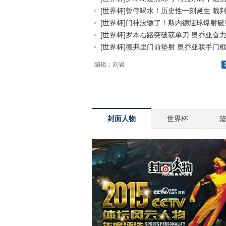
[世界杯]暂停喝水！历史性一刻诞生 裁判.
[世界杯]门神没辙了！斯内德迎球爆射破奥.
[世界杯]罗本右路突破获单刀 奥乔亚奋力.
[世界杯]德弗里门前垫射 奥乔亚联手门框.
编辑：刘岩
封面人物
世界杯