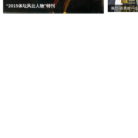
“2015体坛风云人物”特刊
佩兰-请勇敢一点