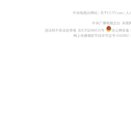
中央电视台网站
|
关于CCTV.com
|
人
中央广播电视总台 央视
违法和不良信息举报
京ICP证060535号
京公网安备 11
网上传播视听节目许可证号 0102002