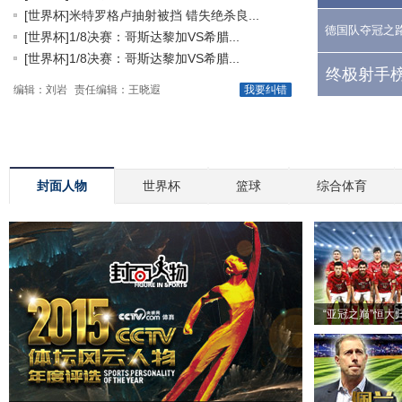
[世界杯]米特罗格卢抽射被挡 错失绝杀良...
德国队夺冠之
[世界杯]1/8决赛：哥斯达黎加VS希腊...
[世界杯]1/8决赛：哥斯达黎加VS希腊...
终极射手榜
编辑：刘岩
责任编辑：王晓遐
我要纠错
封面人物
世界杯
篮球
综合体育
“亚冠之巅”恒大