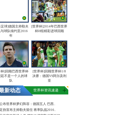
际足球]德国主帅勒夫
[世界杯]2014年巴西世界
与球队续约至2016
杯H组精彩进球回顾
年
界杯]回顾巴西世界杯
[世界杯]回顾世界杯1/8
根廷不是一个人的球
决赛：德国VS阿尔及利
队
亚
最新动态
世界杯资讯速递
FA公布世界杯梦幻阵容：德国五人 巴西..
足协宣布主帅勒夫留任 将率队战2016..