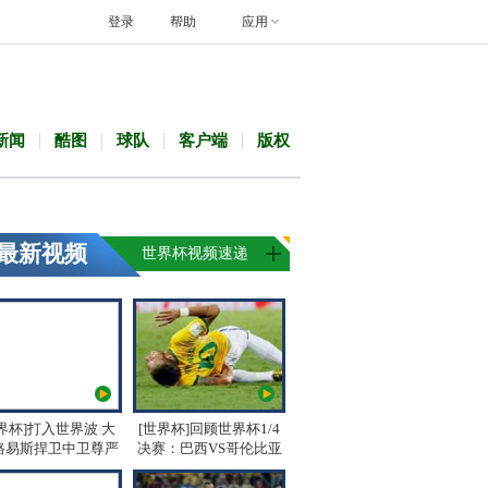
登录
帮助
应用
新闻
酷图
球队
客户端
版权
最新视频
世界杯视频速递
界杯]打入世界波 大
[世界杯]回顾世界杯1/4
路易斯捍卫中卫尊严
决赛：巴西VS哥伦比亚