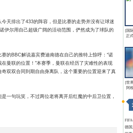
天排出了433的阵容，但是比赛的走势并没有让球迷
将诺伊尔用自己超级广阔的活动范围，俨然成为了球队的
[国
正式
的BBC解说嘉宾费迪南德在自己的推特上惊呼：“诺
我在曼联的位置！”本赛季，曼联在经历了灾难性的表现
迪奇双双合同到期自由身离队，这个重要的位置迎来了真
[世
阿
是一句玩笑，不过两位老将离开后红魔的中后卫位置，
FI
德国