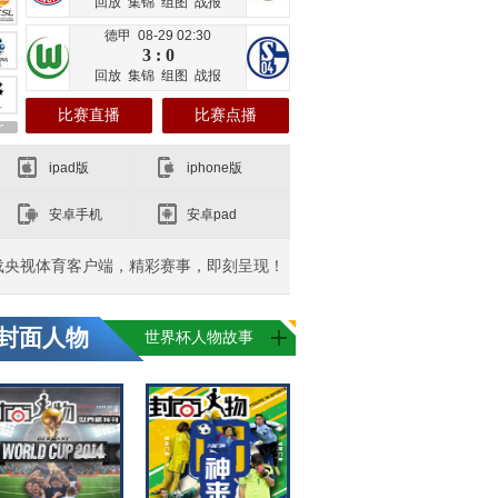
回放
集锦
组图
战报
德甲 08-29 02:30
3 : 0
回放
集锦
组图
战报
比赛直播
比赛点播
ipad版
iphone版
安卓手机
安卓pad
载央视体育客户端，精彩赛事，即刻呈现！
封面人物
世界杯人物故事