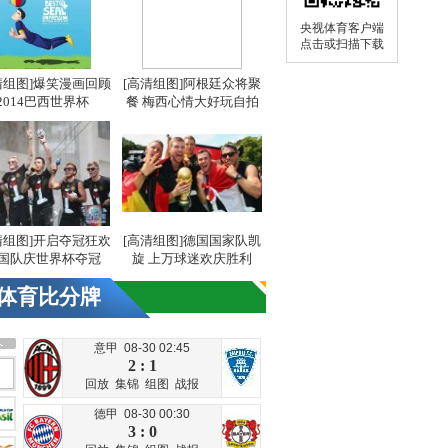
央视体育客户端
点击或扫描下载
清组图]爆笑漫画回顾
[高清组图]阿根廷众将聚
2014巴西世界杯
餐 梅西心情大好玩自拍
清组图]开启夺冠狂欢
[高清组图]德国国家队凯
国队庆世界杯夺冠
旋 上万球迷欢庆胜利
体育比分牌
意甲 08-30 02:45
2 : 1
回放
集锦
组图
战报
德甲 08-30 00:30
3 : 0