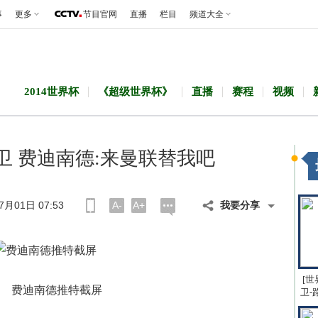
事
更多
节目官网
直播
栏目
频道大全
2014世界杯
《超级世界杯》
直播
赛程
视频
卫 费迪南德:来曼联替我吧
月01日 07:53
A-
A+
我要分享
[世
费迪南德推特截屏
卫-