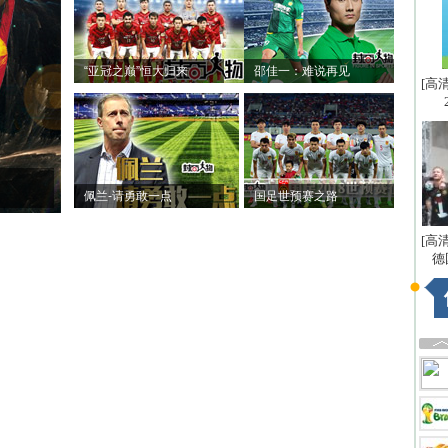
“亚冠之巅”恒大归来
邵佳一：难说再见
[高
佩兰-请勇敢一点
国足世预赛之路
[高
德