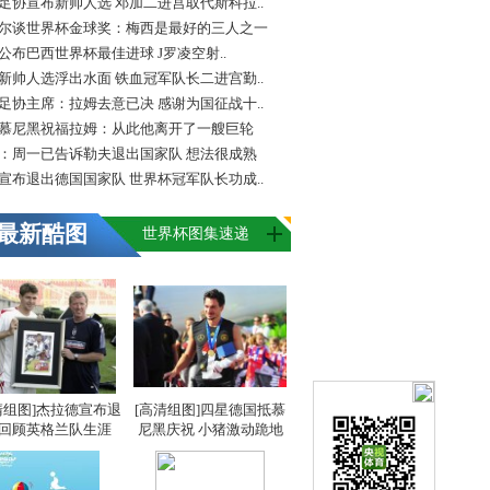
足协宣布新帅人选 邓加二进宫取代斯科拉..
尔谈世界杯金球奖：梅西是最好的三人之一
FA公布巴西世界杯最佳进球 J罗凌空射..
新帅人选浮出水面 铁血冠军队长二进宫勤..
足协主席：拉姆去意已决 感谢为国征战十..
慕尼黑祝福拉姆：从此他离开了一艘巨轮
：周一已告诉勒夫退出国家队 想法很成熟
宣布退出德国国家队 世界杯冠军队长功成..
最新酷图
世界杯图集速递
清组图]杰拉德宣布退
[高清组图]四星德国抵慕
 回顾英格兰队生涯
尼黑庆祝 小猪激动跪地