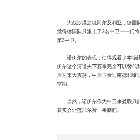
大战沙漠之狐阿尔及利亚，德国队今
觉得德国队只派上了2名中卫——门
第3中卫。
诺伊尔的表现，使得观看了本场比赛
伊尔这个清道夫下赛季完全可以替代
后迎来大震荡，中后卫费迪南德和维
空期。
当然，诺伊尔作为中卫来曼联只能
着实会让范加尔费一番脑筋。