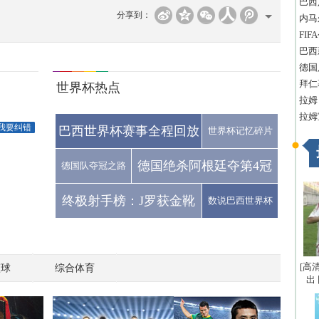
巴西
分享到：
内马
FI
巴西
德国
拜仁
世界杯热点
拉姆
拉姆
我要纠错
巴西世界杯赛事全程回放
世界杯记忆碎片
德国绝杀阿根廷夺第4冠
德国队夺冠之路
终极射手榜：J罗获金靴
数说巴西世界杯
[高
篮球
综合体育
出