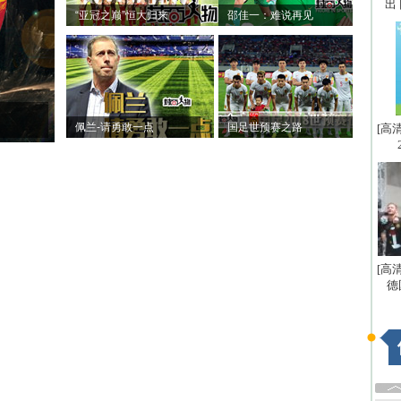
出
“亚冠之巅”恒大归来
邵佳一：难说再见
佩兰-请勇敢一点
国足世预赛之路
[高
[高
德