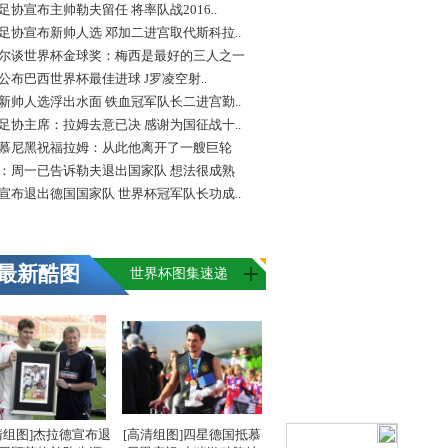
足协宣布主帅勒夫留任 将率队战2016..
足协宣布新帅人选 邓加二进宫取代斯科拉..
尔谈世界杯金球奖：梅西是最好的三人之一
FA公布巴西世界杯最佳进球 J罗凌空射..
新帅人选浮出水面 铁血冠军队长二进宫勤..
足协主席：拉姆去意已决 感谢为国征战十..
慕尼黑祝福拉姆：从此他离开了一艘巨轮
：周一已告诉勒夫退出国家队 想法很成熟
宣布退出德国国家队 世界杯冠军队长功成..
最新酷图
世界杯图集速递
清组图]杰拉德宣布退
[高清组图]四星德国抵慕