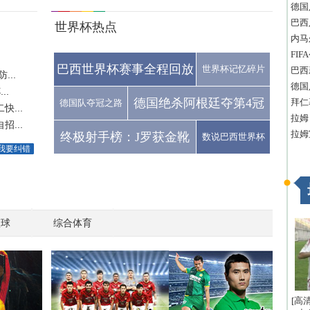
德国
巴西
世界杯热点
内马
FI
巴西世界杯赛事全程回放
世界杯记忆碎片
巴西
..
德国
..
德国绝杀阿根廷夺第4冠
拜仁
德国队夺冠之路
...
拉姆
...
拉姆
终极射手榜：J罗获金靴
数说巴西世界杯
我要纠错
篮球
综合体育
[高