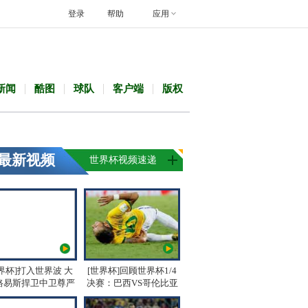
登录
帮助
应用
新闻
酷图
球队
客户端
版权
最新视频
世界杯视频速递
界杯]打入世界波 大
[世界杯]回顾世界杯1/4
路易斯捍卫中卫尊严
决赛：巴西VS哥伦比亚