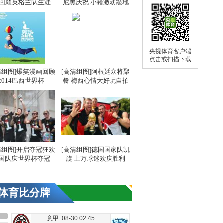
 回顾英格兰队生涯
尼黑庆祝 小猪激动跪地
央视体育客户端
点击或扫描下载
清组图]爆笑漫画回顾
[高清组图]阿根廷众将聚
2014巴西世界杯
餐 梅西心情大好玩自拍
清组图]开启夺冠狂欢
[高清组图]德国国家队凯
国队庆世界杯夺冠
旋 上万球迷欢庆胜利
体育比分牌
意甲 08-30 02:45