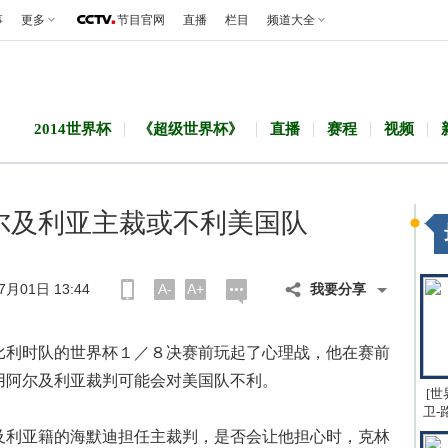
事
更多
节目官网
直播
栏目
频道大全
2014世界杯
《超级世界杯》
直播
赛程
视频
尔及利亚主裁或不利美国队
月01日 13:44
A-
A+
我要分享
利时队的世界杯１／８决赛前玩起了心理战，他在赛前
用阿尔及利亚裁判可能会对美国队不利。
[世
卫-
利亚籍的海默迪担任主裁判，是否会让他担心时，克林