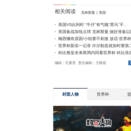
相关阅读
克林斯曼
|
美国
美国VS比利时 “牛仔”有气魄“黑马”不...
美国备战加练点球 克林斯曼:做好准备以防.
梅西懒有原因!小组赛不刺激 放话:世界杯.
世界杯新添一记录 许尔勒造就加时赛第二快
科比詹皇未来两周内同看世界杯 科比亲自招
编辑：孔繁景
责任编辑：王晓遐
封面人物
世界杯