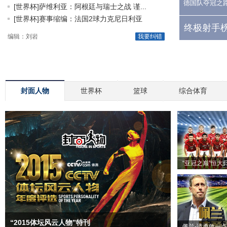
德国队夺冠之
[世界杯]萨维利亚：阿根廷与瑞士之战 谨...
[世界杯]赛事缩编：法国2球力克尼日利亚
终极射手榜
编辑：刘岩
我要纠错
封面人物
世界杯
篮球
综合体育
“亚冠之巅”恒大
“2015体坛风云人物”特刊
佩兰-请勇敢一点