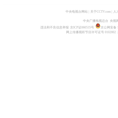
中央电视台网站
|
关于CCTV.com
|
人
中央广播电视总台 央视
违法和不良信息举报
京ICP证060535号
京公网安备 11
网上传播视听节目许可证号 0102002