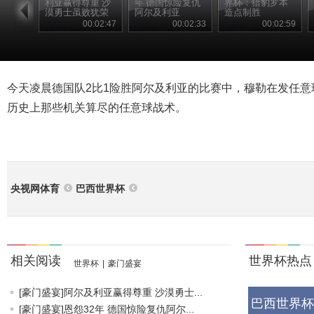
利亚赢得尊重 沙
年 德国惊险复仇
界杯：猎豹罗本
漠勇士虽败犹荣
阿尔及利亚
造点制胜
00:02:47
00:02:33
00:02:59
今天凌晨德国队2比1险胜阿尔及利亚的比赛中，穆勒在发任
历史上那些机关算尽的任意球战术。
央视网体育
巴西世界杯
相关阅读
世界杯热点
世界杯
|
豪门盛宴
[豪门盛宴]阿尔及利亚赢得尊重 沙漠勇士...
巴西世界杯
[豪门盛宴]恩怨32年 德国惊险复仇阿尔...