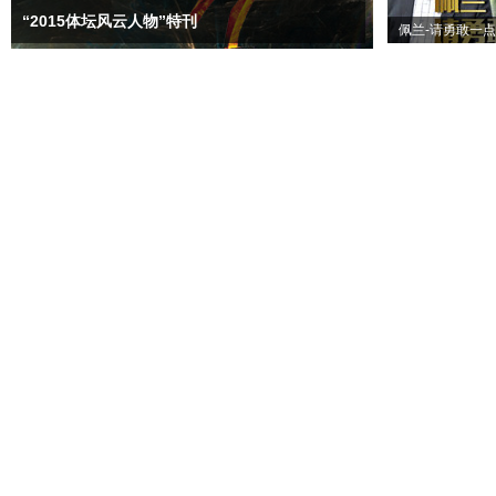
“2015体坛风云人物”特刊
佩兰-请勇敢一点