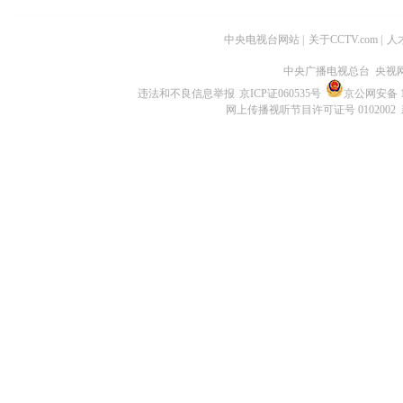
中央电视台网站
|
关于CCTV.com
|
人
中央广播电视总台 央视
违法和不良信息举报
京ICP证060535号
京公网安备 11
网上传播视听节目许可证号 0102002