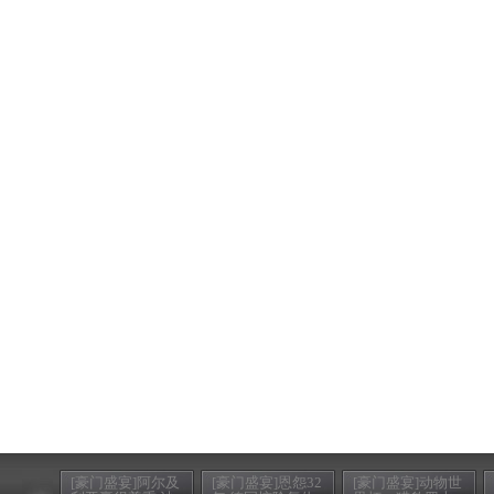
[豪门盛宴]阿尔及
[豪门盛宴]恩怨32
[豪门盛宴]动物世