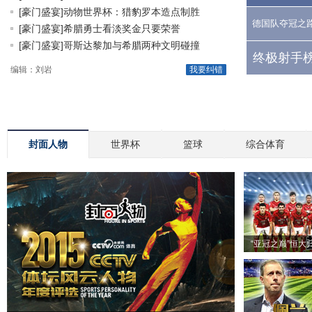
[豪门盛宴]动物世界杯：猎豹罗本造点制胜
德国队夺冠之
[豪门盛宴]希腊勇士看淡奖金只要荣誉
[豪门盛宴]哥斯达黎加与希腊两种文明碰撞
终极射手榜
编辑：刘岩
我要纠错
封面人物
世界杯
篮球
综合体育
“亚冠之巅”恒大