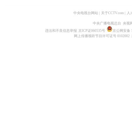
中央电视台网站
|
关于CCTV.com
|
人
中央广播电视总台 央视
违法和不良信息举报
京ICP证060535号
京公网安备 11
网上传播视听节目许可证号 0102002