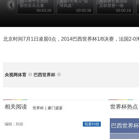
西：关于非洲的
家队7人卷入“假
闻官派瓦被国际
那些音乐元素
球风波”
足联禁赛一场
00:03:26
00:00:38
00:00:18
北京时间7月1日凌晨0点，2014巴西世界杯1/8决赛，法国2-
央视网体育
巴西世界杯
相关阅读
世界杯热点
世界杯
|
豪门盛宴
编辑：刘岩
我要纠错
巴西世界杯