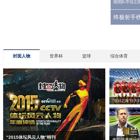
德国队夺冠之
终极射手榜
封面人物
世界杯
篮球
综合体育
“亚冠之巅”恒大
“2015体坛风云人物”特刊
佩兰-请勇敢一点