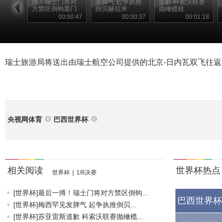
搏！瑞士门将对
发脾气 起争执推
道歉 科索沃联赛
方禁区倒钩轰门
倒贝赫拉米
抛橄榄枝
00:00:47
00:00:37
00:01:18
瑞士旅游局将送出由瑞士航空公司提供的北京-日内瓦双飞往
央视网体育
巴西世界杯
相关阅读
世界杯热点
世界杯
|
1/8决赛
[世界杯]最后一搏！瑞士门将对方禁区倒钩...
巴西世界杯
[世界杯]梅西罕见发脾气 起争执推倒贝...
[世界杯]苏亚雷斯道歉 科索沃联赛抛橄榄...