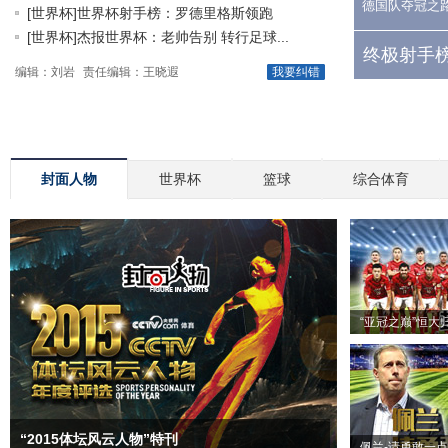
德国队夺冠之
[世界杯]世界杯射手榜：罗德里格斯领跑
[世界杯]杰报世界杯：老帅告别 转行足球...
终极射手榜
编辑：刘岩
责任编辑：王晓遐
我要纠错
封面人物
世界杯
篮球
综合体育
“亚冠之巅”恒大
“2015体坛风云人物”特刊
佩兰-请勇敢一点