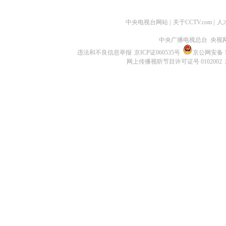
中央电视台网站
|
关于CCTV.com
|
人
中央广播电视总台 央视
违法和不良信息举报
京ICP证060535号
京公网安备 11
网上传播视听节目许可证号 0102002