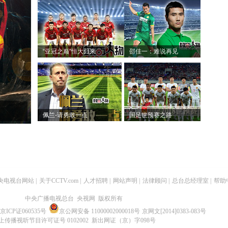
“亚冠之巅”恒大归来
邵佳一：难说再见
佩兰-请勇敢一点
国足世预赛之路
央电视台网站
|
关于CCTV.com
|
人才招聘
|
网站声明
|
法律顾问
|
总台总经理室
|
帮助
中央广播电视总台 央视网 版权所有
京ICP证060535号
京公网安备 11000002000018号
京网文[2014]0383-083号
上传播视听节目许可证号 0102002 新出网证（京）字098号