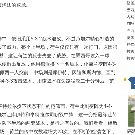
德国
被淘汰的尴尬。
巴西
内马
FI
巴西
德国
中，依旧采用5-3-2战术迎敌。不过范加尔精心打造的
拜仁
去了威力。整个上半场，荷兰仅仅只有一次打门。原因很
拉姆
2阵型，这让荷兰的反击失去了威胁。在墨西哥攻入一球
拉姆
便做出反应，他用德派换下一名后卫，让荷兰变阵4-3-
范佩西一人突前，中场则是库伊特、因迪和斯内德。直到
4-3-3攻击战术。用该战术在边路猛攻二十分钟后，范
。
亨特拉尔换下状态不佳的范佩西。荷兰此刻变阵为4-4-
。范加尔让库伊特和亨特拉尔司职双中锋，这一变招最终让荷
兰队下半场的两套战术，是行之有效的。我们看看一组数
[高
场，荷兰的传中次数猛增为23次。在不断的空袭之下，