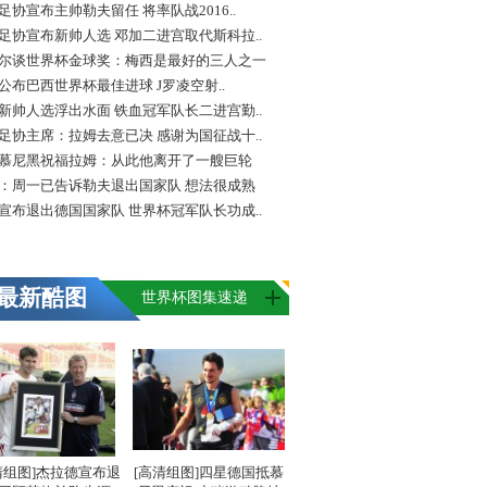
足协宣布主帅勒夫留任 将率队战2016..
足协宣布新帅人选 邓加二进宫取代斯科拉..
尔谈世界杯金球奖：梅西是最好的三人之一
FA公布巴西世界杯最佳进球 J罗凌空射..
新帅人选浮出水面 铁血冠军队长二进宫勤..
足协主席：拉姆去意已决 感谢为国征战十..
慕尼黑祝福拉姆：从此他离开了一艘巨轮
：周一已告诉勒夫退出国家队 想法很成熟
宣布退出德国国家队 世界杯冠军队长功成..
最新酷图
世界杯图集速递
清组图]杰拉德宣布退
[高清组图]四星德国抵慕