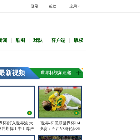
登录
帮助
应用
新闻
酷图
球队
客户端
版权
最新视频
世界杯视频速递
界杯]打入世界波 大
[世界杯]回顾世界杯1/4
路易斯捍卫中卫尊严
决赛：巴西VS哥伦比亚