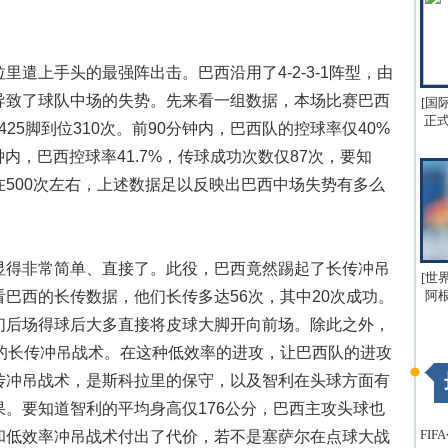
遣上手头的最强阵出击。巴西沿用了4-2-3-1阵型，由
导致了球队中场的失势。先来看一组数据，本场比赛巴西
[国
正式
球425脚到位310次。前90分钟内，巴西队的控球率仅40%
钟内，巴西控球率41.7%，传球成功次数仅87次，要知
500次左右，上述数据足以反映出巴西中场失势有多么
显得非常简单、直接了。此役，巴西竟然踢起了长传冲吊
[世
巴西的长传数据，他们长传多达56次，其中20次成功。
阿
们后场得球后大多直接将皮球大脚开向前场。除此之外，
型的长传冲吊战术。在这种低效率的进攻，让巴西队的进攻
传冲吊战术，是斯科拉里的保守，以及智利在头球方面有
。要知道智利的平均身高仅176公分，巴西主攻头球也
FI
和低效率冲吊战术付出了代价，若不是塞萨尔在点球大战