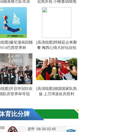
 回顾英格兰队生涯
尼黑庆祝 小猪激动跪地
清组图]爆笑漫画回顾
[高清组图]阿根廷众将聚
2014巴西世界杯
餐 梅西心情大好玩自拍
清组图]开启夺冠狂欢
[高清组图]德国国家队凯
国队庆世界杯夺冠
旋 上万球迷欢庆胜利
体育比分牌
意甲 08-30 02:45