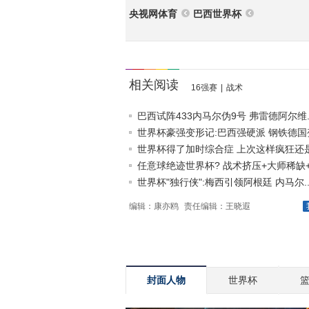
央视网体育
巴西世界杯
相关阅读
16强赛
|
战术
巴西试阵433内马尔伪9号 弗雷德阿尔维..
世界杯豪强变形记:巴西强硬派 钢铁德国变.
世界杯得了加时综合症 上次这样疯狂还是7
任意球绝迹世界杯? 战术挤压+大师稀缺+.
世界杯"独行侠":梅西引领阿根廷 内马尔..
编辑：康亦鸥
责任编辑：王晓遐
封面人物
世界杯