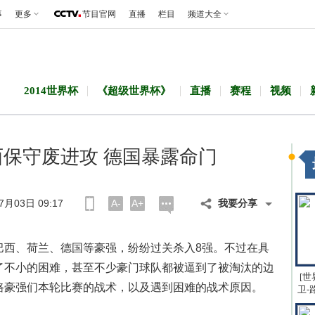
事
更多
节目官网
直播
栏目
频道大全
2014世界杯
《超级世界杯》
直播
赛程
视频
西保守废进攻 德国暴露命门
月03日 09:17
A-
A+
我要分享
巴西、荷兰、德国等豪强，纷纷过关杀入8强。不过在具
了不小的困难，甚至不少豪门球队都被逼到了被淘汰的边
[世
路豪强们本轮比赛的战术，以及遇到困难的战术原因。
卫-