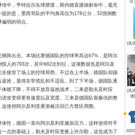
出
球传中，亨特拉尔头球摆渡，斯内德直接抽射命中，毫无
提的是，墨西哥队的平均身高仅为178公分，32强倒数
球偏弱的弱点。
[高
锋阵出击。本场比赛德国队的控球率高达67%，是阿尔
惊人的793次，其中682次到位，这项数据也是阿尔及
完全接管了场上的控球局势。不过在上半场，德国队却踢
位逼抢，显得非常慌乱和不适应。到了下半场，德国队逐
手体能下降，不得不放弃逼抢战术，二来是勒夫及时应
[高
德
的进攻变得更有速度以及宽度。三来是德国队靠极佳的整
，这使得阿尔及利亚逐渐被压回己方禁区周围。
整体性，德国一直向阿尔及利亚施加压力，这样使得对手
这一点的基础上，勒夫及时应变换上许尔勒，这也成为了