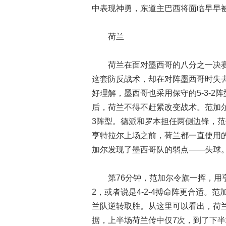
中表现神勇，东道主巴西将面临早早
荷兰
荷兰在面对墨西哥的八分之一决赛
这套防反战术，却在对阵墨西哥时失
好理解，墨西哥也采用保守的5-3-
后，荷兰不得不赶紧改变战术。范加尔
3阵型。德派和罗本担任两侧边锋，
亨特拉尔上场之前，荷兰都一直使用的
加尔发现了墨西哥队的弱点——头球
第76分钟，范加尔令旗一挥，用
2，或者说是4-2-4搏命阵更合适
兰队逆转取胜。从这里可以看出，荷
据，上半场荷兰传中仅7次，到了下半