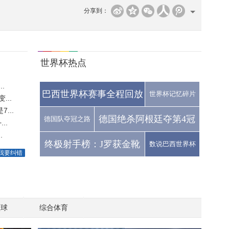
分享到：
世界杯热点
.
巴西世界杯赛事全程回放
世界杯记忆碎片
..
...
德国绝杀阿根廷夺第4冠
德国队夺冠之路
..
.
终极射手榜：J罗获金靴
数说巴西世界杯
我要纠错
篮球
综合体育