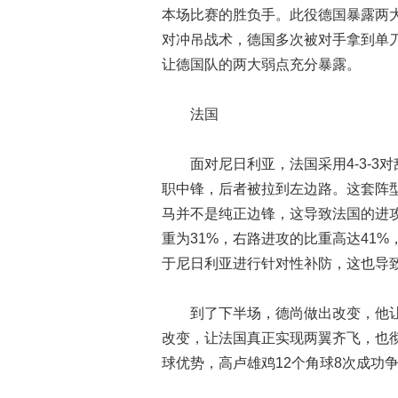
本场比赛的胜负手。此役德国暴露两
对冲吊战术，德国多次被对手拿到单
让德国队的两大弱点充分暴露。
法国
面对尼日利亚，法国采用4-3-
职中锋，后者被拉到左边路。这套阵型
马并不是纯正边锋，这导致法国的进
重为31%，右路进攻的比重高达41%
于尼日利亚进行针对性补防，这也导
到了下半场，德尚做出改变，他
改变，让法国真正实现两翼齐飞，也
球优势，高卢雄鸡12个角球8次成功