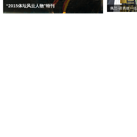
“2015体坛风云人物”特刊
佩兰-请勇敢一点