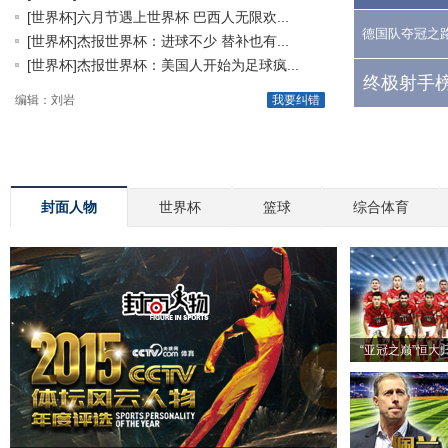
[世界杯]六月节遇上世界杯 巴西人无限欢...
德国队夺冠之
[世界杯]杰报世界杯：进球不少 替补也有...
[世界杯]杰报世界杯：美国人开始为足球疯...
终极射手榜
编辑：刘岩
我要纠错
封面人物
世界杯
篮球
综合体育
“亚冠之巅”恒大