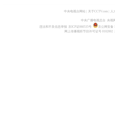
中央电视台网站
|
关于CCTV.com
|
人
中央广播电视总台 央视
违法和不良信息举报
京ICP证060535号
京公网安备 11
网上传播视听节目许可证号 0102002