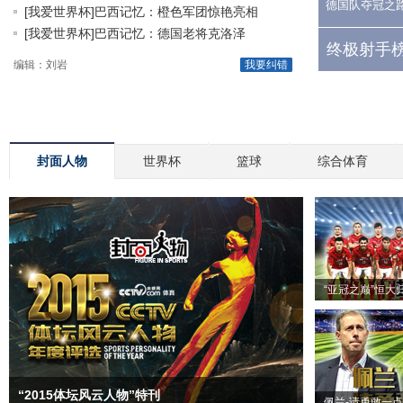
德国队夺冠之
[我爱世界杯]巴西记忆：橙色军团惊艳亮相
[我爱世界杯]巴西记忆：德国老将克洛泽
终极射手榜
编辑：刘岩
我要纠错
封面人物
世界杯
篮球
综合体育
“亚冠之巅”恒大
“2015体坛风云人物”特刊
佩兰-请勇敢一点