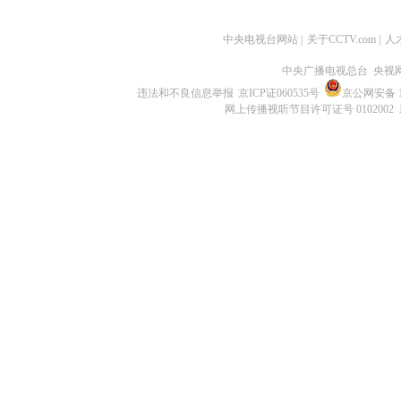
中央电视台网站
|
关于CCTV.com
|
人
中央广播电视总台 央视
违法和不良信息举报
京ICP证060535号
京公网安备 11
网上传播视听节目许可证号 0102002