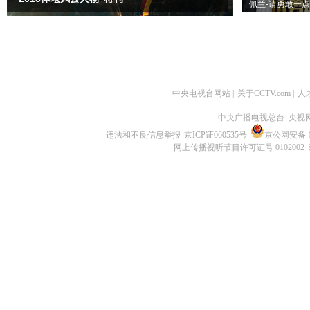
佩兰-请勇敢一点
中央电视台网站
|
关于CCTV.com
|
人
中央广播电视总台 央视
违法和不良信息举报
京ICP证060535号
京公网安备 11
网上传播视听节目许可证号 0102002