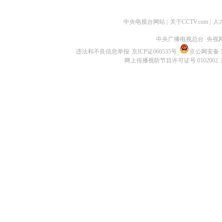
中央电视台网站
|
关于CCTV.com
|
人
中央广播电视总台 央视
违法和不良信息举报
京ICP证060535号
京公网安备 11
网上传播视听节目许可证号 0102002