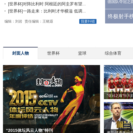
德国队夺冠之
[世界杯]对阵比利时 阿根廷的阿圭罗有望...
[世界杯]一路走来：比利时才华横溢 低调...
终极射手榜
编辑：刘岩
责任编辑：王晓遐
我要纠错
封面人物
世界杯
篮球
综合体育
“亚冠之巅”恒大
“2015体坛风云人物”特刊
佩兰-请勇敢一点