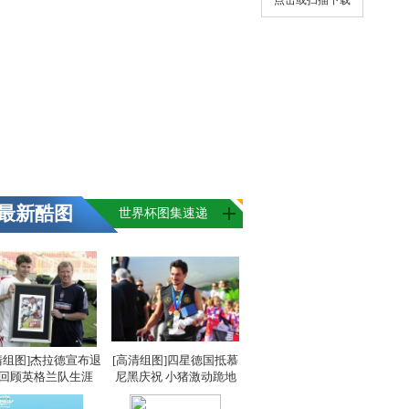
点击或扫描下载
最新酷图
世界杯图集速递
清组图]杰拉德宣布退
[高清组图]四星德国抵慕
 回顾英格兰队生涯
尼黑庆祝 小猪激动跪地