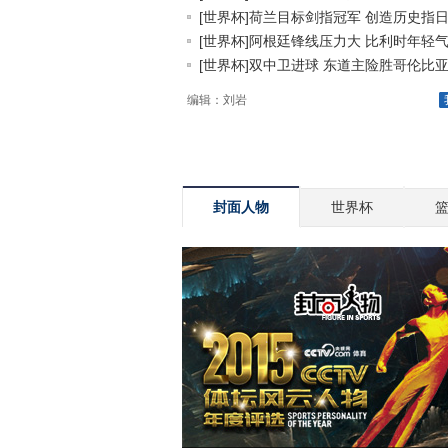
[世界杯]荷兰目标剑指冠军 创造历史指日.
[世界杯]阿根廷锋线压力大 比利时年轻气.
[世界杯]双中卫进球 东道主险胜哥伦比
编辑：刘岩
封面人物
世界杯