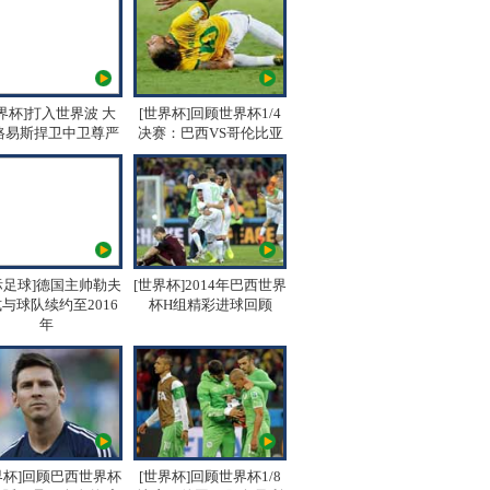
界杯]打入世界波 大
[世界杯]回顾世界杯1/4
路易斯捍卫中卫尊严
决赛：巴西VS哥伦比亚
际足球]德国主帅勒夫
[世界杯]2014年巴西世界
与球队续约至2016
杯H组精彩进球回顾
年
界杯]回顾巴西世界杯
[世界杯]回顾世界杯1/8