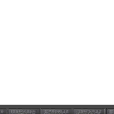
世界
[世界杯]荷兰目标
[世界杯]阿根廷锋
[世界杯]双中卫进
[