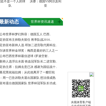
根廷不是一个人的球
决赛：德国VS阿尔及利
队
亚
最新动态
世界杯资讯速递
FA公布世界杯梦幻阵容：德国五人 巴西..
足协宣布主帅勒夫留任 将率队战2016..
足协宣布新帅人选 邓加二进宫取代斯科拉..
尔谈世界杯金球奖：梅西是最好的三人之一
FA公布巴西世界杯最佳进球 J罗凌空射..
新帅人选浮出水面 铁血冠军队长二进宫勤..
足协主席：拉姆去意已决 感谢为国征战十..
慕尼黑祝福拉姆：从此他离开了一艘巨轮
：周一已告诉勒夫退出国家队 想法很成熟
宣布退出德国国家队 世界杯冠军队长功成..
央视体育客户端