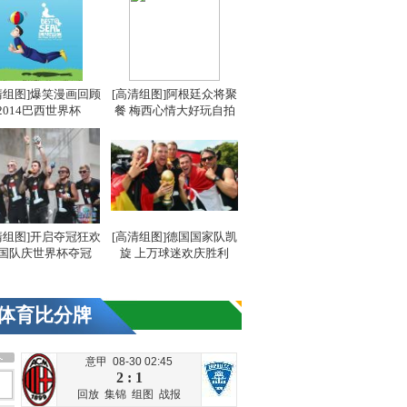
清组图]爆笑漫画回顾
[高清组图]阿根廷众将聚
2014巴西世界杯
餐 梅西心情大好玩自拍
清组图]开启夺冠狂欢
[高清组图]德国国家队凯
国队庆世界杯夺冠
旋 上万球迷欢庆胜利
体育比分牌
意甲 08-30 02:45
2 : 1
回放
集锦
组图
战报