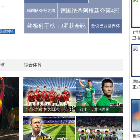
..
德国绝杀阿根廷夺第4冠
德国队夺冠之路
..
亚
终极射手榜：J罗获金靴
数说巴西世界杯
我要纠错
[世
卫-
篮球
综合体育
[国
正式
“亚冠之巅”恒大归来
邵佳一：难说再见
[世