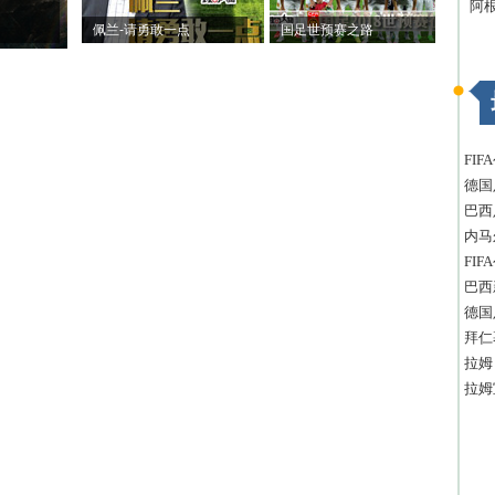
阿
佩兰-请勇敢一点
国足世预赛之路
FI
德国
巴西
内马
FI
巴西
德国
拜仁
拉姆
拉姆