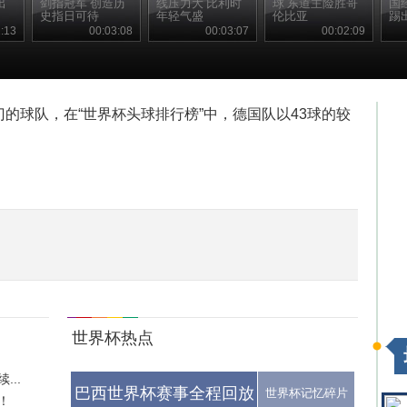
出
剑指冠军 创造历
线压力大 比利时
球 东道主险胜哥
国
史指日可待
年轻气盛
伦比亚
踢
:13
00:03:08
00:03:07
00:02:09
的球队，在“世界杯头球排行榜”中，德国队以43球的较
世界杯热点
..
巴西世界杯赛事全程回放
世界杯记忆碎片
！