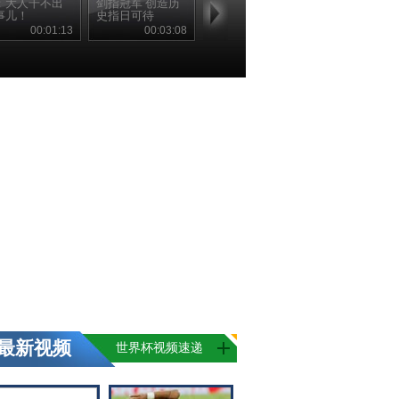
：大人干不出
剑指冠军 创造历
事儿！
史指日可待
00:01:13
00:03:08
最新视频
世界杯视频速递