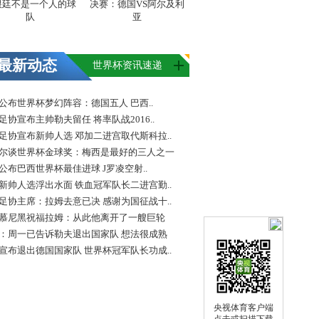
根廷不是一个人的球
决赛：德国VS阿尔及利
队
亚
最新动态
世界杯资讯速递
FA公布世界杯梦幻阵容：德国五人 巴西..
足协宣布主帅勒夫留任 将率队战2016..
足协宣布新帅人选 邓加二进宫取代斯科拉..
尔谈世界杯金球奖：梅西是最好的三人之一
FA公布巴西世界杯最佳进球 J罗凌空射..
新帅人选浮出水面 铁血冠军队长二进宫勤..
足协主席：拉姆去意已决 感谢为国征战十..
慕尼黑祝福拉姆：从此他离开了一艘巨轮
：周一已告诉勒夫退出国家队 想法很成熟
宣布退出德国国家队 世界杯冠军队长功成..
央视体育客户端