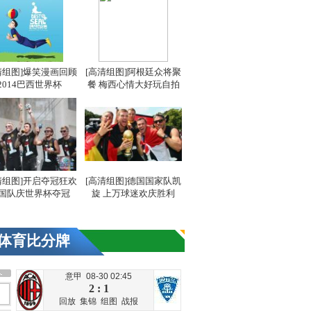
清组图]爆笑漫画回顾
[高清组图]阿根廷众将聚
2014巴西世界杯
餐 梅西心情大好玩自拍
清组图]开启夺冠狂欢
[高清组图]德国国家队凯
国队庆世界杯夺冠
旋 上万球迷欢庆胜利
体育比分牌
意甲 08-30 02:45
2 : 1
回放
集锦
组图
战报