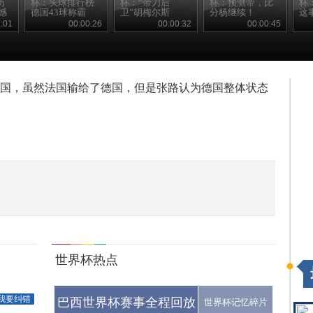
历
杯：头球排行榜
杯：“带刀后
杯：预测帝，比
杯
憾
德国43球称霸
卫”胡梅尔斯
分杨继续！
这
:01
00:00:26
00:00:32
00:00:45
阵法国，虽然法国输给了德国，但是张路认为德国整体状态
世界杯热点
我要纠错
巴西世界杯赛事全程回放
世界杯记忆碎片