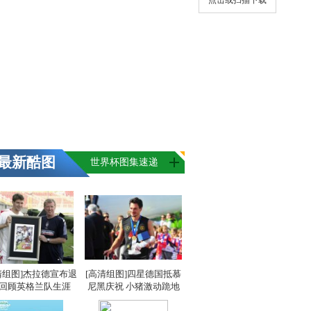
点击或扫描下载
最新酷图
世界杯图集速递
清组图]杰拉德宣布退
[高清组图]四星德国抵慕
 回顾英格兰队生涯
尼黑庆祝 小猪激动跪地