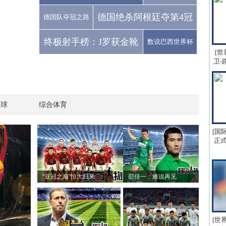
德国绝杀阿根廷夺第4冠
德国队夺冠之路
终极射手榜：J罗获金靴
数说巴西世界杯
[世
卫-
篮球
综合体育
[国
正式
“亚冠之巅”恒大归来
邵佳一：难说再见
[世