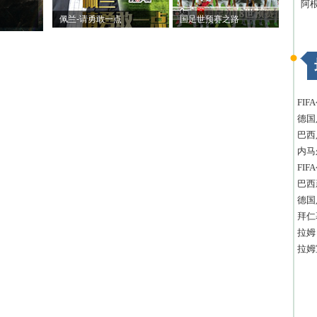
阿
佩兰-请勇敢一点
国足世预赛之路
FI
德国
巴西
内马
FI
巴西
德国
拜仁
拉姆
拉姆