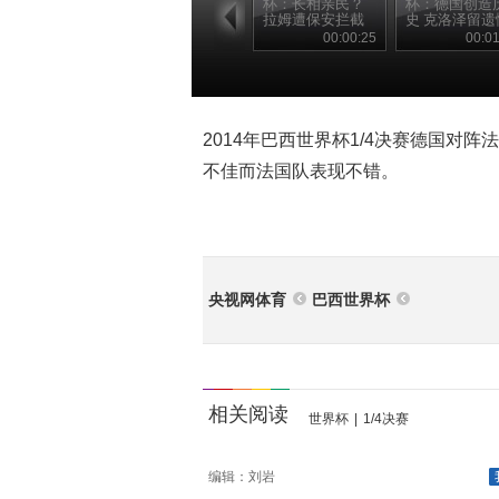
杯：长相亲民？
杯：德国创造
拉姆遭保安拦截
史 克洛泽留遗
00:00:25
00:01
2014年巴西世界杯1/4决赛德国对
不佳而法国队表现不错。
央视网体育
巴西世界杯
相关阅读
世界杯
|
1/4决赛
编辑：刘岩