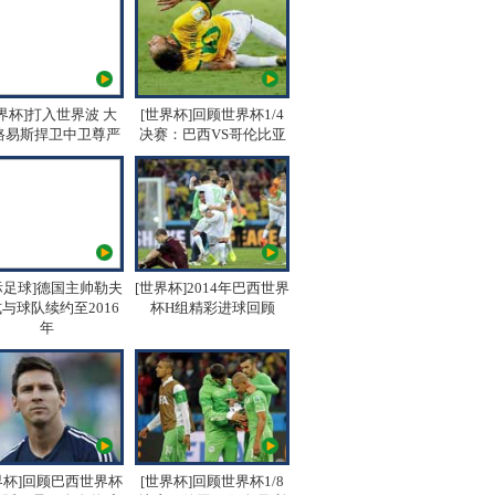
界杯]打入世界波 大
[世界杯]回顾世界杯1/4
路易斯捍卫中卫尊严
决赛：巴西VS哥伦比亚
际足球]德国主帅勒夫
[世界杯]2014年巴西世界
与球队续约至2016
杯H组精彩进球回顾
年
界杯]回顾巴西世界杯
[世界杯]回顾世界杯1/8