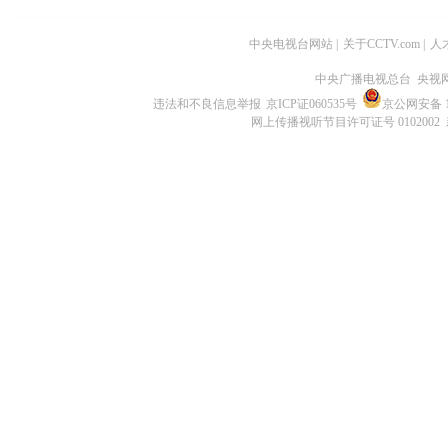
中央电视台网站
|
关于CCTV.com
|
人
中央广播电视总台 央视
违法和不良信息举报
京ICP证060535号
京公网安备 11
网上传播视听节目许可证号 0102002