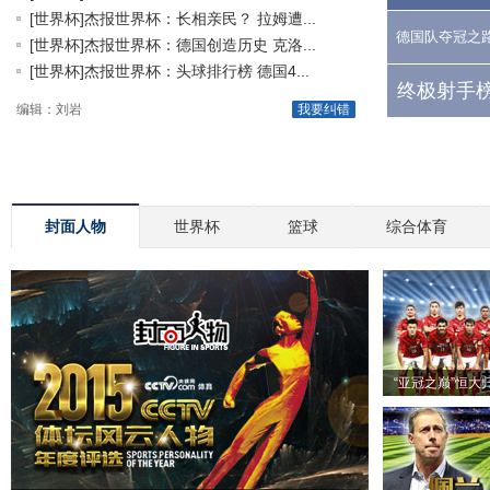
[世界杯]杰报世界杯：长相亲民？ 拉姆遭...
德国队夺冠之
[世界杯]杰报世界杯：德国创造历史 克洛...
[世界杯]杰报世界杯：头球排行榜 德国4...
终极射手榜
编辑：刘岩
我要纠错
封面人物
世界杯
篮球
综合体育
“亚冠之巅”恒大