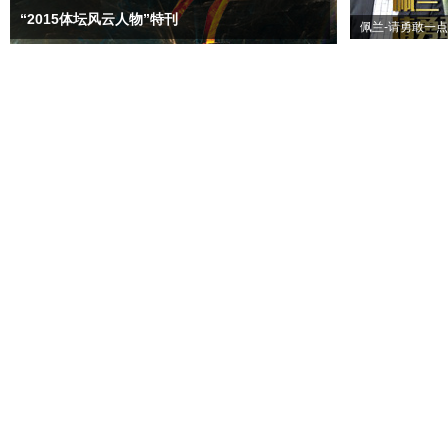
“2015体坛风云人物”特刊
佩兰-请勇敢一点