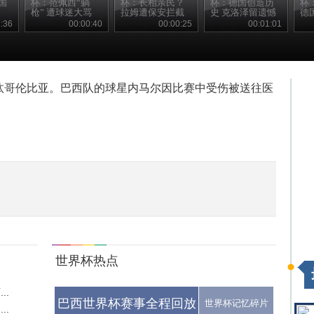
国
杯：范佩西“躺
杯：长相亲民？
杯：德国创造历
杯
枪” 遭球迷大骂
拉姆遭保安拦截
史 克洛泽留遗憾
德
:36
00:00:40
00:00:25
00:01:01
:1淘汰哥伦比亚。巴西队的球星内马尔因比赛中受伤被送往医
世界杯热点
..
巴西世界杯赛事全程回放
世界杯记忆碎片
..