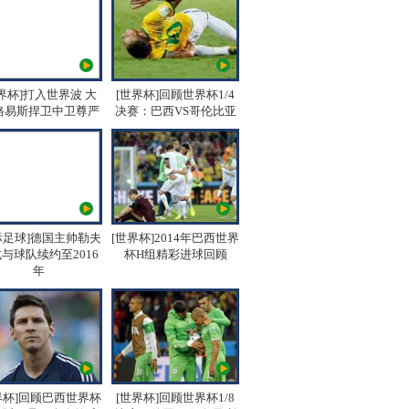
界杯]打入世界波 大
[世界杯]回顾世界杯1/4
路易斯捍卫中卫尊严
决赛：巴西VS哥伦比亚
际足球]德国主帅勒夫
[世界杯]2014年巴西世界
与球队续约至2016
杯H组精彩进球回顾
年
界杯]回顾巴西世界杯
[世界杯]回顾世界杯1/8