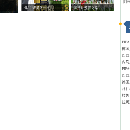
阿
佩兰-请勇敢一点
国足世预赛之路
FI
德国
巴西
内马
FI
巴西
德国
拜仁
拉姆
拉姆