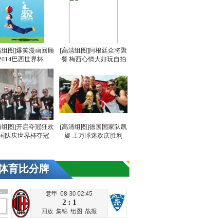
清组图]爆笑漫画回顾
[高清组图]阿根廷众将聚
2014巴西世界杯
餐 梅西心情大好玩自拍
清组图]开启夺冠狂欢
[高清组图]德国国家队凯
国队庆世界杯夺冠
旋 上万球迷欢庆胜利
体育比分牌
意甲 08-30 02:45
2 : 1
回放
集锦
组图
战报