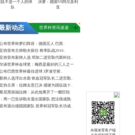
根廷不是一个人的球
决赛：德国VS阿尔及利
队
亚
最新动态
世界杯资讯速递
FA公布世界杯梦幻阵容：德国五人 巴西..
足协宣布主帅勒夫留任 将率队战2016..
足协宣布新帅人选 邓加二进宫取代斯科拉..
尔谈世界杯金球奖：梅西是最好的三人之一
FA公布巴西世界杯最佳进球 J罗凌空射..
新帅人选浮出水面 铁血冠军队长二进宫勤..
足协主席：拉姆去意已决 感谢为国征战十..
慕尼黑祝福拉姆：从此他离开了一艘巨轮
：周一已告诉勒夫退出国家队 想法很成熟
宣布退出德国国家队 世界杯冠军队长功成..
央视体育客户端