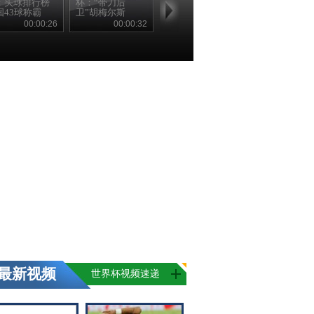
：头球排行榜
杯：“带刀后
国43球称霸
卫”胡梅尔斯
00:00:26
00:00:32
最新视频
世界杯视频速递