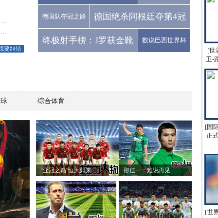
德国绝杀阿根廷夺第4冠
德国队夺冠之路
..
..
终极射手榜：J罗获金靴
数说巴西世界杯
我要纠错
[世
卫-
篮球
综合体育
[国
正式
“亚冠之巅”恒大归来
邵佳一：难说再见
[世