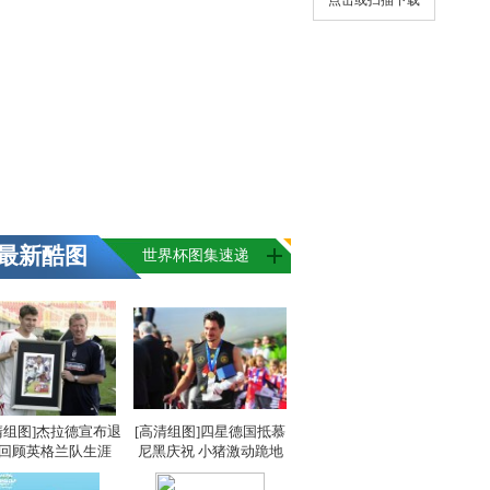
点击或扫描下载
最新酷图
世界杯图集速递
清组图]杰拉德宣布退
[高清组图]四星德国抵慕
 回顾英格兰队生涯
尼黑庆祝 小猪激动跪地