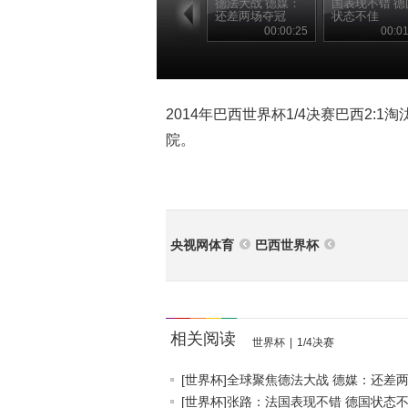
德法大战 德媒：
国表现不错 德
还差两场夺冠
状态不佳
00:00:25
00:01
2014年巴西世界杯1/4决赛巴西2
院。
央视网体育
巴西世界杯
相关阅读
世界杯
|
1/4决赛
[世界杯]全球聚焦德法大战 德媒：还差两.
[世界杯]张路：法国表现不错 德国状态不.