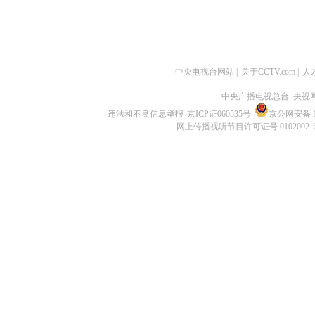
中央电视台网站
|
关于CCTV.com
|
人
中央广播电视总台 央视
违法和不良信息举报
京ICP证060535号
京公网安备 11
网上传播视听节目许可证号 0102002