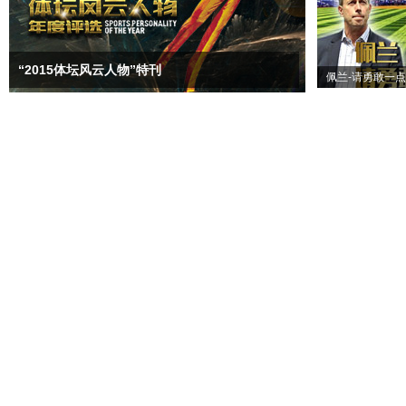
“2015体坛风云人物”特刊
佩兰-请勇敢一点