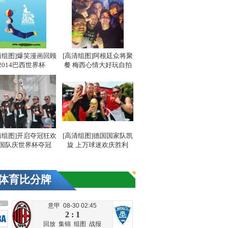
清组图]爆笑漫画回顾
[高清组图]阿根廷众将聚
2014巴西世界杯
餐 梅西心情大好玩自拍
清组图]开启夺冠狂欢
[高清组图]德国国家队凯
国队庆世界杯夺冠
旋 上万球迷欢庆胜利
体育比分牌
意甲 08-30 02:45
2 : 1
回放
集锦
组图
战报