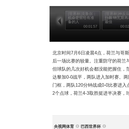
[世界杯]克鲁尔：
[世界杯]神反应
机会是留给有准
扑救 纳瓦斯再
备的人
最佳
00:01:57
00:02
北京时间7月6日凌晨4点，荷兰与哥
后一场比赛的较量。注重防守的荷兰
但球队的几次好机会都没能把握住，
达黎加0-0战平，两队进入加时赛。
门框，两队120分钟战成0-0比赛
2个点球，荷兰4-3取胜挺进半决赛
央视网体育
巴西世界杯