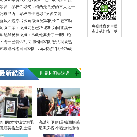
尔谈世界杯金球奖：梅西是最好的三人之一
FA公布巴西世界杯最佳进球 J罗凌空射..
新帅人选浮出水面 铁血冠军队长二进宫勤..
央视体育客户端
足协主席：拉姆去意已决 感谢为国征战十..
点击或扫描下载
慕尼黑祝福拉姆：从此他离开了一艘巨轮
：周一已告诉勒夫退出国家队 想法很成熟
宣布退出德国国家队 世界杯冠军队长功成..
最新酷图
世界杯图集速递
清组图]杰拉德宣布退
[高清组图]四星德国抵慕
 回顾英格兰队生涯
尼黑庆祝 小猪激动跪地