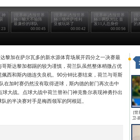
 神
[世界杯]杰报世界
[世界杯]杰报世界
[世界杯]杰报世界
[
获
杯：输人不输阵
杯：场外萨维利
杯：两队对比 首
杯
最廉价的球队
亚被玩坏了
发11人总身价
的
:23
00:00:45
00:00:42
00:00:56
斯达黎加在萨尔瓦多的新水源体育场展开四分之一决赛最
与哥斯达黎加都踢的较为谨慎，荷兰队虽然整体稍微占优
范佩西和斯内德连失良机。90分钟比赛结束，荷兰与哥斯
两队在加时赛仍然没有取得进球，斯内德的射门再次击中
进入点球大战。点球大战中荷兰替补门神克鲁尔表现神勇扑出
，球队的半决赛对手是梅西领军的阿根廷。
[世
卫-