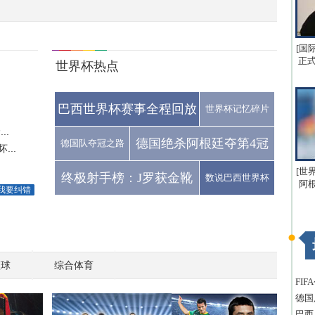
[国
正式
世界杯热点
巴西世界杯赛事全程回放
世界杯记忆碎片
..
德国绝杀阿根廷夺第4冠
德国队夺冠之路
..
.
[世
终极射手榜：J罗获金靴
数说巴西世界杯
阿
我要纠错
篮球
综合体育
FI
德国
巴西