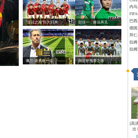
内马
FI
巴西
“亚冠之巅”恒大归来
邵佳一：难说再见
德国
拜仁
拉姆
拉姆
佩兰-请勇敢一点
国足世预赛之路
[高
出