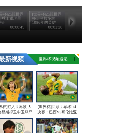
世界杯]杰报世界
[世界杯]杰报世界
：球王跟球星
杯：马拉多纳
差距
1986年的英雄
00:00:45
00:01:26
最新视频
世界杯视频速递
界杯]打入世界波 大
[世界杯]回顾世界杯1/4
路易斯捍卫中卫尊严
决赛：巴西VS哥伦比亚