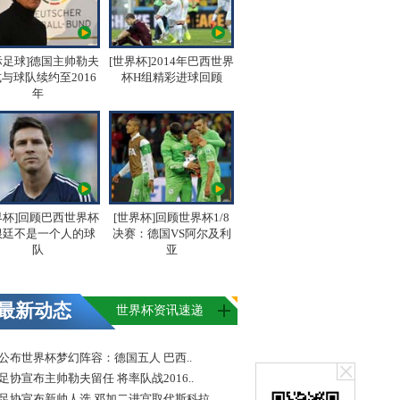
际足球]德国主帅勒夫
[世界杯]2014年巴西世界
与球队续约至2016
杯H组精彩进球回顾
年
界杯]回顾巴西世界杯
[世界杯]回顾世界杯1/8
根廷不是一个人的球
决赛：德国VS阿尔及利
队
亚
最新动态
世界杯资讯速递
FA公布世界杯梦幻阵容：德国五人 巴西..
足协宣布主帅勒夫留任 将率队战2016..
足协宣布新帅人选 邓加二进宫取代斯科拉..