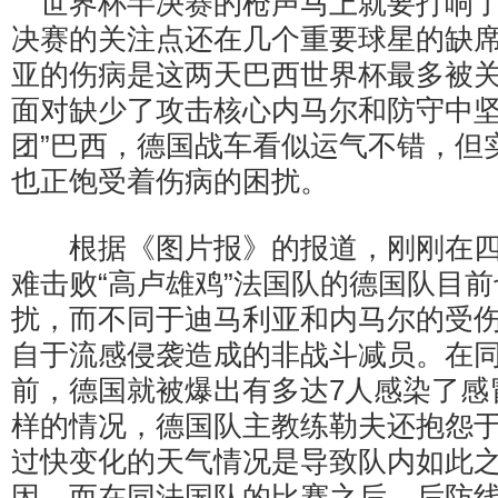
世界杯半决赛的枪声马上就要打响了
决赛的关注点还在几个重要球星的缺
亚的伤病是这两天巴西世界杯最多被
面对缺少了攻击核心内马尔和防守中坚
团”巴西，德国战车看似运气不错，但
也正饱受着伤病的困扰。
根据《图片报》的报道，刚刚在四
难击败“高卢雄鸡”法国队的德国队目
扰，而不同于迪马利亚和内马尔的受
自于流感侵袭造成的非战斗减员。在
前，德国就被爆出有多达7人感染了感
样的情况，德国队主教练勒夫还抱怨
过快变化的天气情况是导致队内如此
因。而在同法国队的比赛之后，后防