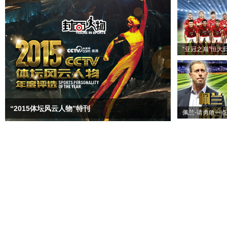
“亚冠之巅”恒大
“2015体坛风云人物”特刊
佩兰-请勇敢一点