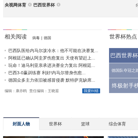
央视网体育
巴西世界杯
相关阅读
世界杯热点
病毒
|
德国
巴西队医给内马尔泼冷水：他不可能在决赛复...
巴西世界杯
阿根廷已确认阿圭罗伤愈复出 天使有望赶上...
玩命！迪马利亚亲承进决赛全力复出:阿根廷...
德国队夺冠之
巴西3-0赢训练赛 利好!内马尔替身伤愈...
德国众多主力依旧被感冒侵袭 默特萨克缺席...
终极射手榜
编辑：康亦鸥
责任编辑：王晓遐
我要纠错
封面人物
世界杯
篮球
综合体育