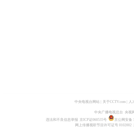
中央电视台网站
|
关于CCTV.com
|
人
中央广播电视总台 央视
违法和不良信息举报
京ICP证060535号
京公网安备 11
网上传播视听节目许可证号 0102002