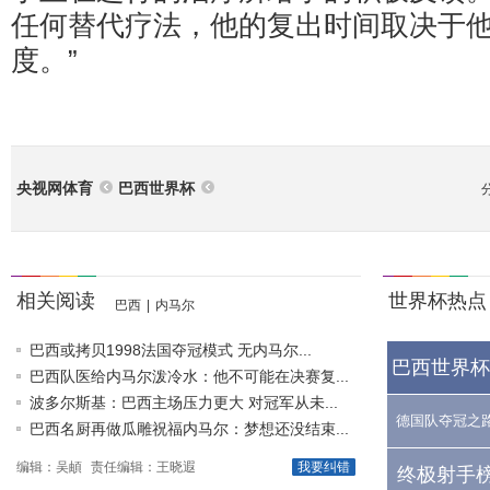
任何替代疗法，他的复出时间取决于
度。”
央视网体育
巴西世界杯
相关阅读
世界杯热点
巴西
|
内马尔
巴西或拷贝1998法国夺冠模式 无内马尔...
巴西世界杯
巴西队医给内马尔泼冷水：他不可能在决赛复...
波多尔斯基：巴西主场压力更大 对冠军从未...
德国队夺冠之
巴西名厨再做瓜雕祝福内马尔：梦想还没结束...
编辑：吴頔
责任编辑：王晓遐
我要纠错
终极射手榜