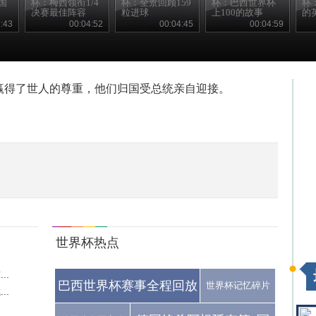
国
杯：梅西领衔1/4
杯：全景回顾159
杯：巴西世界杯
杯
决赛最佳阵容
粒进球
上100的故事
的
:43
00:04:52
00:04:45
00:04:59
赢得了世人的尊重，他们归国受总统亲自迎接。
世界杯热点
..
巴西世界杯赛事全程回放
世界杯记忆碎片
..
.