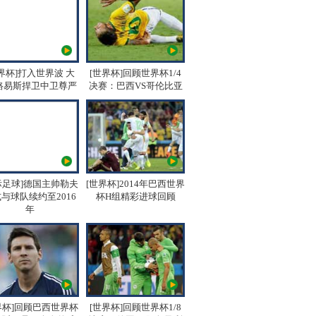
界杯]打入世界波 大
[世界杯]回顾世界杯1/4
路易斯捍卫中卫尊严
决赛：巴西VS哥伦比亚
际足球]德国主帅勒夫
[世界杯]2014年巴西世界
与球队续约至2016
杯H组精彩进球回顾
年
界杯]回顾巴西世界杯
[世界杯]回顾世界杯1/8