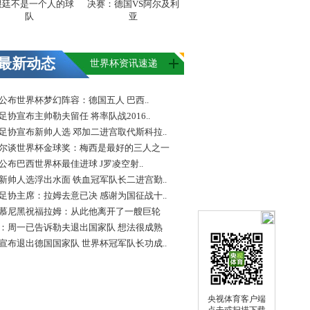
根廷不是一个人的球
决赛：德国VS阿尔及利
队
亚
最新动态
世界杯资讯速递
FA公布世界杯梦幻阵容：德国五人 巴西..
足协宣布主帅勒夫留任 将率队战2016..
足协宣布新帅人选 邓加二进宫取代斯科拉..
尔谈世界杯金球奖：梅西是最好的三人之一
FA公布巴西世界杯最佳进球 J罗凌空射..
新帅人选浮出水面 铁血冠军队长二进宫勤..
足协主席：拉姆去意已决 感谢为国征战十..
慕尼黑祝福拉姆：从此他离开了一艘巨轮
：周一已告诉勒夫退出国家队 想法很成熟
宣布退出德国国家队 世界杯冠军队长功成..
央视体育客户端