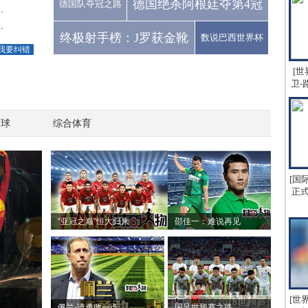
德国绝杀阿根廷夺第4冠
德国队夺冠之路
.
.
终极射手榜：J罗获金靴
数说巴西世界杯
我要纠错
[世
卫-
篮球
综合体育
[国
正式
“亚冠之巅”恒大归来
邵佳一：难说再见
[世
佩兰-请勇敢一点
国足世预赛之路