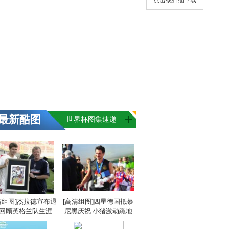
点击或扫描下载
最新酷图
世界杯图集速递
清组图]杰拉德宣布退
[高清组图]四星德国抵慕
 回顾英格兰队生涯
尼黑庆祝 小猪激动跪地