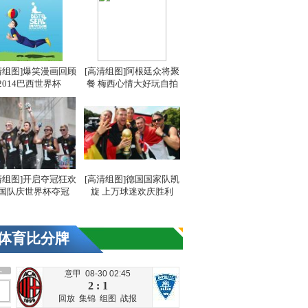
清组图]爆笑漫画回顾
[高清组图]阿根廷众将聚
2014巴西世界杯
餐 梅西心情大好玩自拍
清组图]开启夺冠狂欢
[高清组图]德国国家队凯
国队庆世界杯夺冠
旋 上万球迷欢庆胜利
体育比分牌
意甲 08-30 02:45
2 : 1
回放
集锦
组图
战报