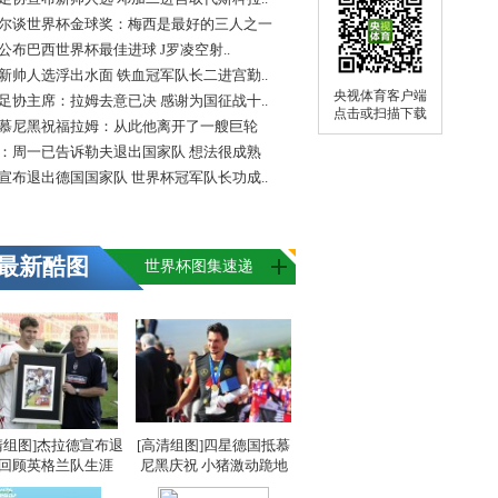
尔谈世界杯金球奖：梅西是最好的三人之一
FA公布巴西世界杯最佳进球 J罗凌空射..
新帅人选浮出水面 铁血冠军队长二进宫勤..
央视体育客户端
足协主席：拉姆去意已决 感谢为国征战十..
点击或扫描下载
慕尼黑祝福拉姆：从此他离开了一艘巨轮
：周一已告诉勒夫退出国家队 想法很成熟
宣布退出德国国家队 世界杯冠军队长功成..
最新酷图
世界杯图集速递
清组图]杰拉德宣布退
[高清组图]四星德国抵慕
 回顾英格兰队生涯
尼黑庆祝 小猪激动跪地