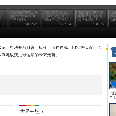
工厂
[豪门盛宴]嘴上谈
[豪门盛宴]超级守
[豪门盛宴]内马尔
[豪
球
兵：草根球迷动
门王：虚拟穆勒
伤退 威廉替补能
雄
情解说PK
梅西与球迷互动
否拯救巴西？
回
:10
00:05:24
00:04:13
00:03:29
教练，打法开放且善于应变，而在锋线、门将等位置上也
深刻地改变足球运动的未来走势。
[世
卫-
世界杯热点