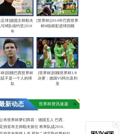
际足球]德国主帅勒夫
[世界杯]2014年巴西世界
与球队续约至2016
杯H组精彩进球回顾
年
界杯]回顾巴西世界杯
[世界杯]回顾世界杯1/8
根廷不是一个人的球
决赛：德国VS阿尔及利
队
亚
最新动态
世界杯资讯速递
FA公布世界杯梦幻阵容：德国五人 巴西..
足协宣布主帅勒夫留任 将率队战2016..
足协宣布新帅人选 邓加二进宫取代斯科拉..