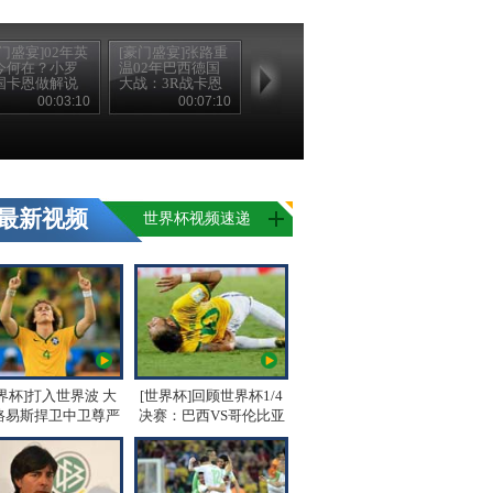
门盛宴]02年英
[豪门盛宴]张路重
今何在？小罗
温02年巴西德国
国卡恩做解说
大战：3R战卡恩
00:03:10
00:07:10
最新视频
世界杯视频速递
界杯]打入世界波 大
[世界杯]回顾世界杯1/4
路易斯捍卫中卫尊严
决赛：巴西VS哥伦比亚