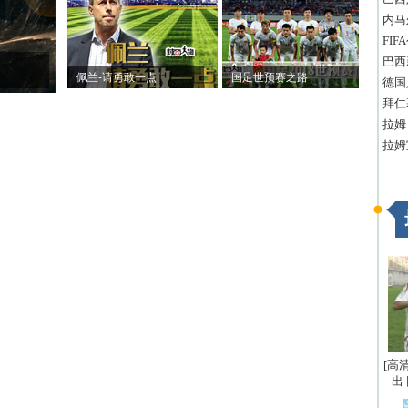
内马
FI
巴西
佩兰-请勇敢一点
国足世预赛之路
德国
拜仁
拉姆
拉姆
[高
出