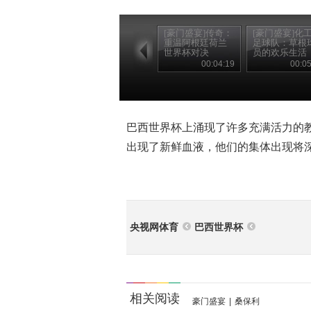
[豪门盛宴]传奇：
[豪门盛宴]化
重温阿根廷荷兰
足球队：草根
世界杯对决
员的欢乐生活
00:04:19
00:05
巴西世界杯上涌现了许多充满活力的
出现了新鲜血液，他们的集体出现将
央视网体育
巴西世界杯
相关阅读
豪门盛宴
|
桑保利