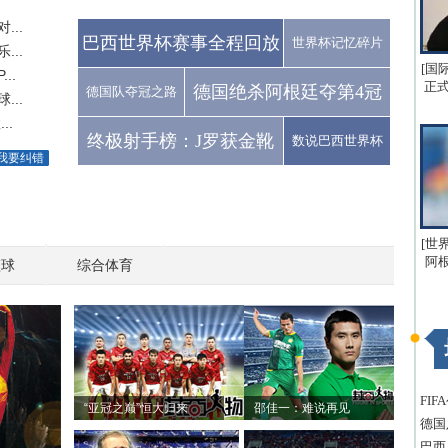
..
巴西世界杯赛事全程回放
世界杯记忆碎片
..
[国
..
正式
德国绝杀阿根廷夺第4冠
德国队夺冠之路
..
..
终极射手榜：J罗获金靴
数说巴西世界杯
我要纠错
[世
阿
篮球
综合体育
FI
“亚冠之巅”恒大归来
邵佳一：难说再见
德国
巴西