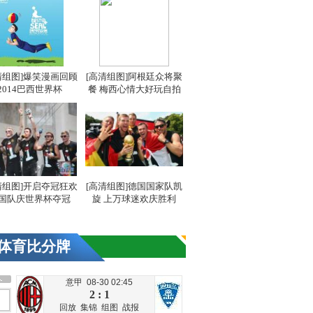
清组图]爆笑漫画回顾
[高清组图]阿根廷众将聚
2014巴西世界杯
餐 梅西心情大好玩自拍
清组图]开启夺冠狂欢
[高清组图]德国国家队凯
国队庆世界杯夺冠
旋 上万球迷欢庆胜利
体育比分牌
意甲 08-30 02:45
2 : 1
回放
集锦
组图
战报