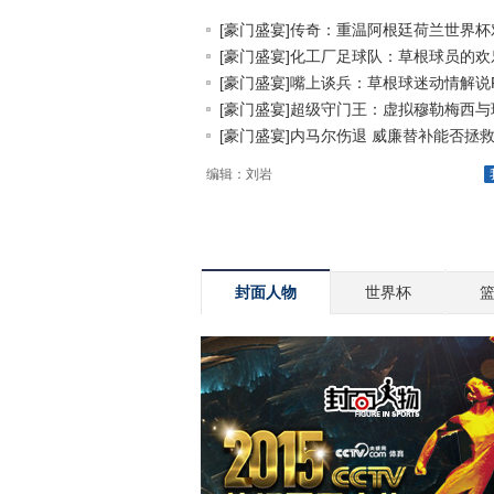
[豪门盛宴]传奇：重温阿根廷荷兰世界杯对.
[豪门盛宴]化工厂足球队：草根球员的欢乐.
[豪门盛宴]嘴上谈兵：草根球迷动情解说P.
[豪门盛宴]超级守门王：虚拟穆勒梅西与球.
[豪门盛宴]内马尔伤退 威廉替补能否拯救.
编辑：刘岩
封面人物
世界杯