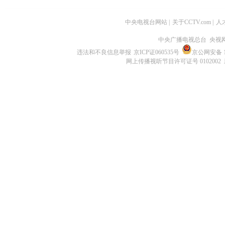
中央电视台网站
|
关于CCTV.com
|
人
中央广播电视总台 央视
违法和不良信息举报
京ICP证060535号
京公网安备 11
网上传播视听节目许可证号 0102002