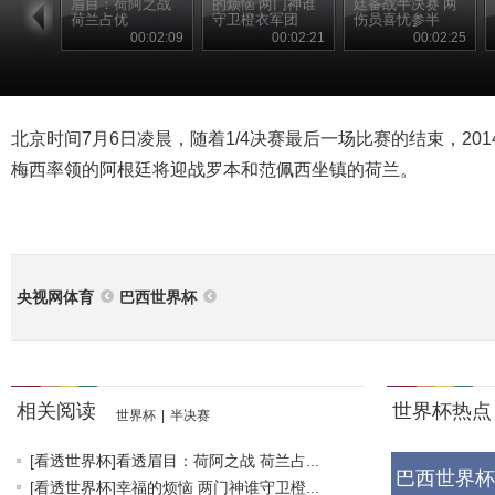
眉目：荷阿之战
的烦恼 两门神谁
廷备战半决赛 两
荷兰占优
守卫橙衣军团
伤员喜忧参半
00:02:09
00:02:21
00:02:25
北京时间7月6日凌晨，随着1/4决赛最后一场比赛的结束，20
梅西率领的阿根廷将迎战罗本和范佩西坐镇的荷兰。
央视网体育
巴西世界杯
相关阅读
世界杯热点
世界杯
|
半决赛
[看透世界杯]看透眉目：荷阿之战 荷兰占...
巴西世界杯
[看透世界杯]幸福的烦恼 两门神谁守卫橙...