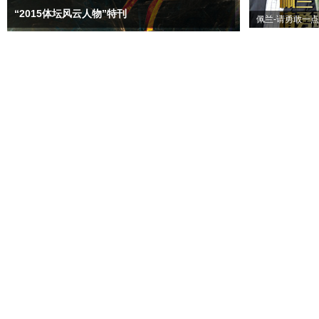
“2015体坛风云人物”特刊
佩兰-请勇敢一点