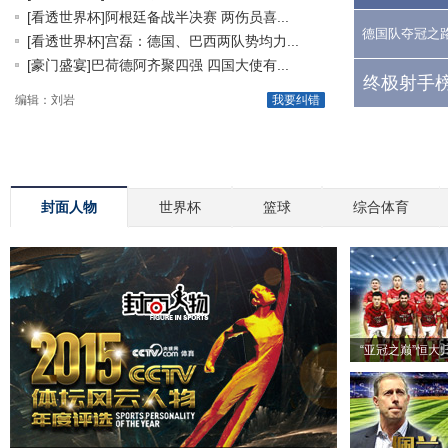
[看透世界杯]阿根廷备战半决赛 两伤员喜...
德国队夺冠之
[看透世界杯]宫磊：德国、巴西两队势均力...
[豪门盛宴]巴荷德阿齐聚四强 四国大使有...
终极射手榜
编辑：刘岩
我要纠错
封面人物
世界杯
篮球
综合体育
“亚冠之巅”恒大