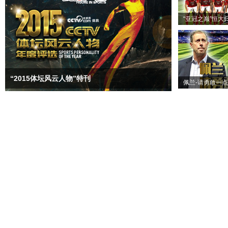
“亚冠之巅”恒大
“2015体坛风云人物”特刊
佩兰-请勇敢一点