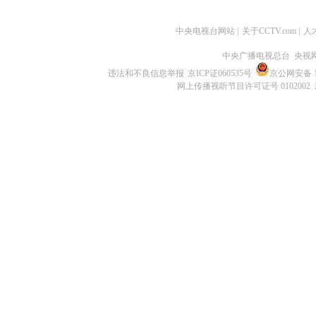
中央电视台网站
|
关于CCTV.com
|
人
中央广播电视总台 央视
违法和不良信息举报
京ICP证060535号
京公网安备 11
网上传播视听节目许可证号 0102002