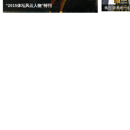
“2015体坛风云人物”特刊
佩兰-请勇敢一点