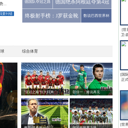
德国绝杀阿根廷夺第4冠
德国队夺冠之路
..
我要纠错
终极射手榜：J罗获金靴
数说巴西世界杯
[世
卫-
篮球
综合体育
[国
正式
“亚冠之巅”恒大归来
邵佳一：难说再见
[世
佩兰-请勇敢一点
国足世预赛之路