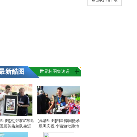
点击或扫描下载
最新酷图
世界杯图集速递
清组图]杰拉德宣布退
[高清组图]四星德国抵慕
 回顾英格兰队生涯
尼黑庆祝 小猪激动跪地