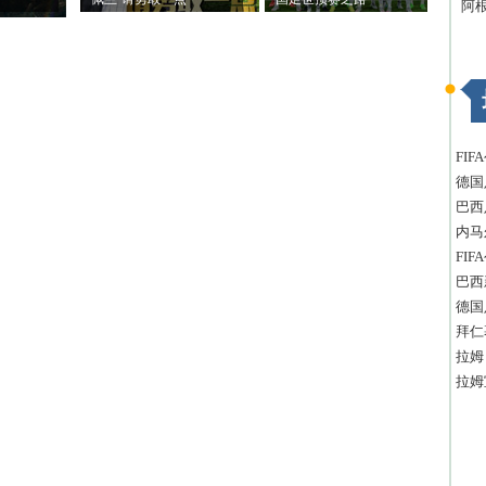
阿
FI
德国
巴西
内马
FI
巴西
德国
拜仁
拉姆
拉姆