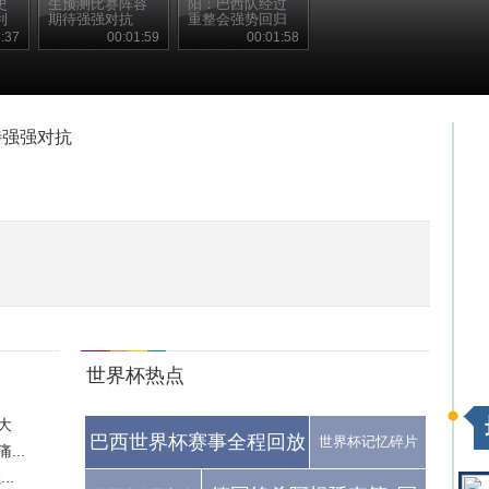
史
生预测比赛阵容
阳：巴西队经过
利
期待强强对抗
重整会强势回归
:37
00:01:59
00:01:58
待强强对抗
世界杯热点
大
巴西世界杯赛事全程回放
世界杯记忆碎片
..
..