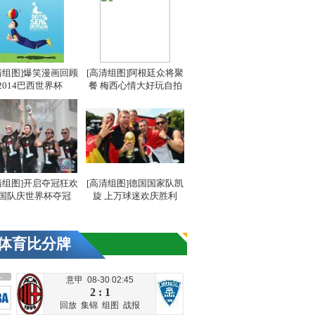
清组图]爆笑漫画回顾
[高清组图]阿根廷众将聚
2014巴西世界杯
餐 梅西心情大好玩自拍
清组图]开启夺冠狂欢
[高清组图]德国国家队凯
国队庆世界杯夺冠
旋 上万球迷欢庆胜利
体育比分牌
意甲 08-30 02:45
2 : 1
回放
集锦
组图
战报