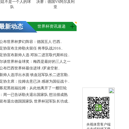
根廷不是一个人的球
决赛：德国VS阿尔及利
队
亚
最新动态
世界杯资讯速递
FA公布世界杯梦幻阵容：德国五人 巴西..
足协宣布主帅勒夫留任 将率队战2016..
足协宣布新帅人选 邓加二进宫取代斯科拉..
尔谈世界杯金球奖：梅西是最好的三人之一
FA公布巴西世界杯最佳进球 J罗凌空射..
新帅人选浮出水面 铁血冠军队长二进宫勤..
足协主席：拉姆去意已决 感谢为国征战十..
慕尼黑祝福拉姆：从此他离开了一艘巨轮
：周一已告诉勒夫退出国家队 想法很成熟
宣布退出德国国家队 世界杯冠军队长功成..
央视体育客户端