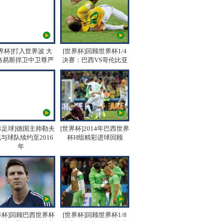
界杯]打入世界波 大
[世界杯]回顾世界杯1/4
路易斯捍卫中卫尊严
决赛：巴西VS哥伦比亚
际足球]德国主帅勒夫
[世界杯]2014年巴西世界
与球队续约至2016
杯H组精彩进球回顾
年
界杯]回顾巴西世界杯
[世界杯]回顾世界杯1/8