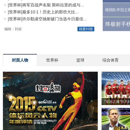
[世界杯]将军百战声名裂 斯科拉里的成与...
德国队夺冠之
[世界杯]最多10:1！历史上的那些大比...
[世界杯]许尔勒凌空抽射破门当选今日最佳...
终极射手榜
编辑：刘岩
我要纠错
封面人物
世界杯
篮球
综合体育
“亚冠之巅”恒大