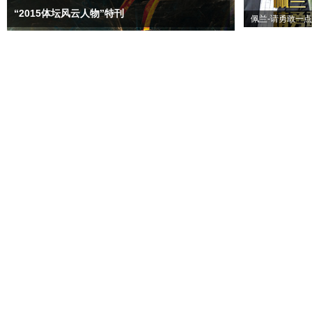
“2015体坛风云人物”特刊
佩兰-请勇敢一点