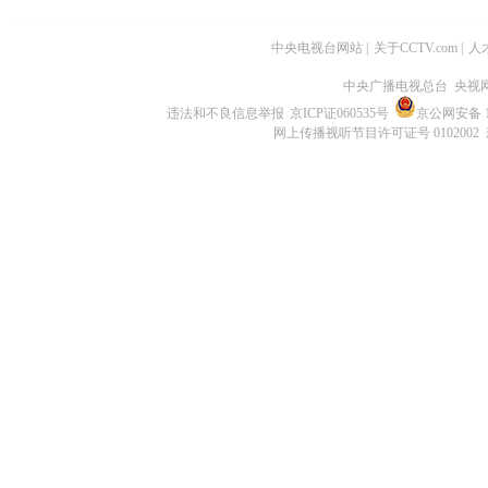
中央电视台网站
|
关于CCTV.com
|
人
中央广播电视总台 央视
违法和不良信息举报
京ICP证060535号
京公网安备 11
网上传播视听节目许可证号 0102002