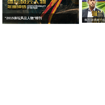
“2015体坛风云人物”特刊
佩兰-请勇敢一点