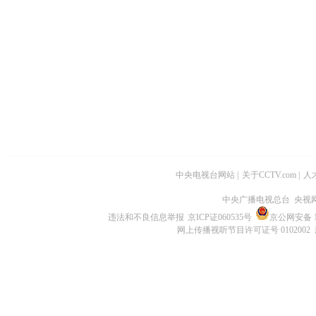
中央电视台网站
|
关于CCTV.com
|
人
中央广播电视总台 央视
违法和不良信息举报
京ICP证060535号
京公网安备 11
网上传播视听节目许可证号 0102002