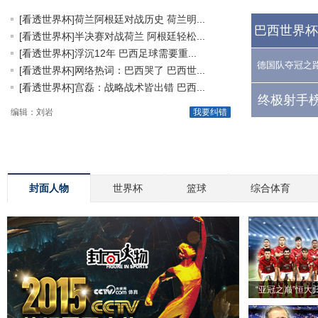
[看透世界杯]荷兰阿根廷对战历史 荷兰明...
巴西世界杯
[看透世界杯]半决赛对战荷兰 阿根廷轻松...
[看透世界杯]浮沉12年 巴西足球需要重...
德国队夺冠之
[看透世界杯]网络热词：巴西哭了 巴西世...
[看透世界杯]宫磊：战略战术皆出错 巴西...
终极射手榜
编辑：刘岩
我要纠错
封面人物
世界杯
篮球
综合体育
“亚冠之巅”恒大