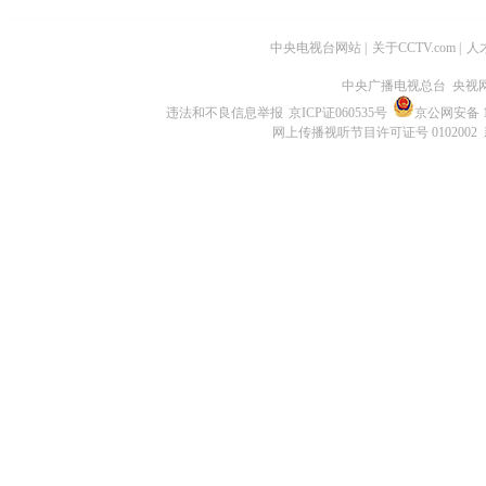
中央电视台网站
|
关于CCTV.com
|
人
中央广播电视总台 央视
违法和不良信息举报
京ICP证060535号
京公网安备 11
网上传播视听节目许可证号 0102002