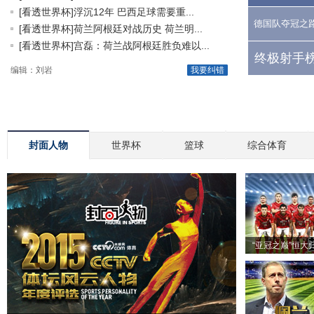
[看透世界杯]浮沉12年 巴西足球需要重...
德国队夺冠之
[看透世界杯]荷兰阿根廷对战历史 荷兰明...
[看透世界杯]宫磊：荷兰战阿根廷胜负难以...
终极射手榜
编辑：刘岩
我要纠错
封面人物
世界杯
篮球
综合体育
“亚冠之巅”恒大