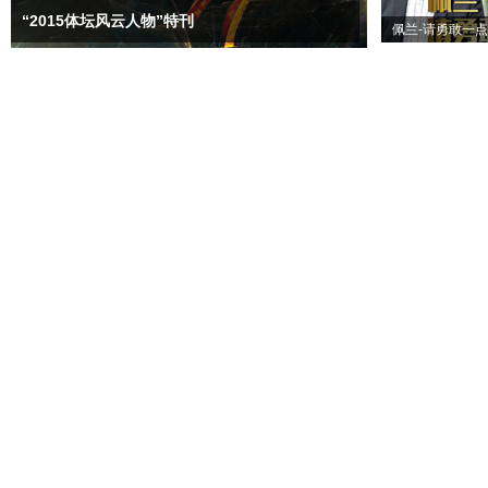
“2015体坛风云人物”特刊
佩兰-请勇敢一点