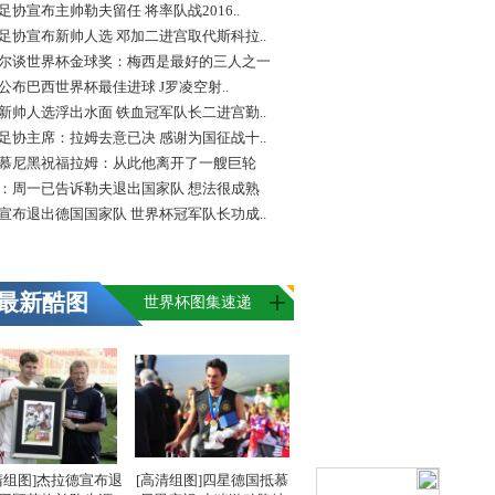
足协宣布主帅勒夫留任 将率队战2016..
足协宣布新帅人选 邓加二进宫取代斯科拉..
尔谈世界杯金球奖：梅西是最好的三人之一
FA公布巴西世界杯最佳进球 J罗凌空射..
新帅人选浮出水面 铁血冠军队长二进宫勤..
足协主席：拉姆去意已决 感谢为国征战十..
慕尼黑祝福拉姆：从此他离开了一艘巨轮
：周一已告诉勒夫退出国家队 想法很成熟
宣布退出德国国家队 世界杯冠军队长功成..
最新酷图
世界杯图集速递
清组图]杰拉德宣布退
[高清组图]四星德国抵慕