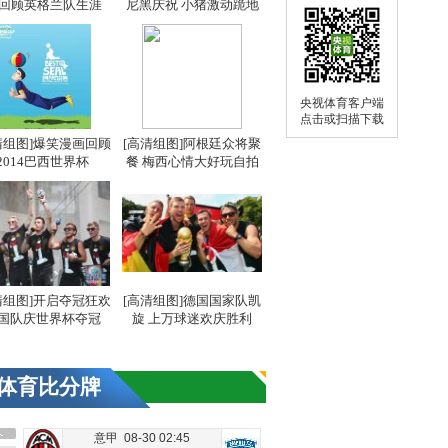
 回顾英格兰队生涯
尼黑庆祝 小猪激动跪地
央视体育客户端
点击或扫描下载
清组图]爆笑漫画回顾
[高清组图]阿根廷众将聚
2014巴西世界杯
餐 梅西心情大好玩自拍
清组图]开启夺冠狂欢
[高清组图]德国国家队凯
国队庆世界杯夺冠
旋 上万球迷欢庆胜利
体育比分牌
意甲 08-30 02:45