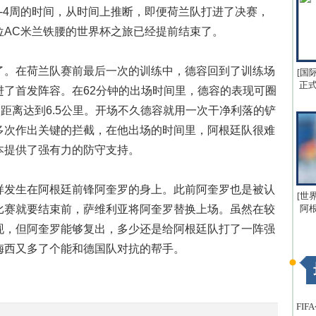
-4周的时间，从时间上推断，即便荷兰队打进了决赛，
位AC米兰铁腰的世界杯之旅已经提前结束了。
。在荷兰队赛前最后一次的训练中，德容回到了训练场
[国
正式
进了首发阵容。在62分钟的出场时间里，德容的表现可圈
动距离达到6.5公里。开场不久德容就用一次干净利落的铲
多次作出关键的拦截，在他出场的时间里，阿根廷队很难
本提供了强有力的防守支持。
发生在阿根廷前锋阿奎罗的身上。此前阿奎罗也是被认
[世
比赛就要结束前，萨维利亚将阿奎罗替换上场。虽然在较
阿
现，但阿奎罗能够复出，多少还是给阿根廷队打了一阵强
梅西又多了个能和德国队对抗的帮手。
FI