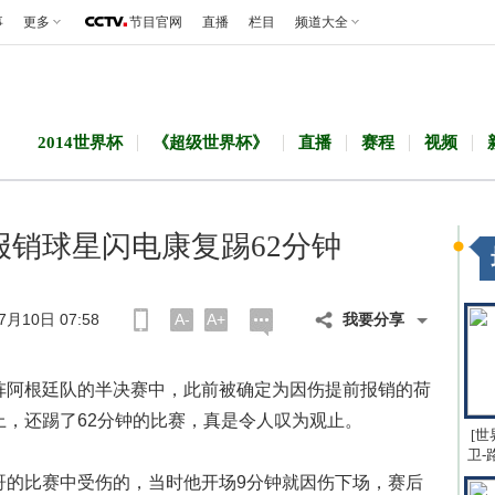
事
更多
节目官网
直播
栏目
频道大全
2014世界杯
《超级世界杯》
直播
赛程
视频
报销球星闪电康复踢62分钟
月10日 07:58
A-
A+
我要分享
阿根廷队的半决赛中，此前被确定为因伤提前报销的荷
，还踢了62分钟的比赛，真是令人叹为观止。
[世
卫-
的比赛中受伤的，当时他开场9分钟就因伤下场，赛后