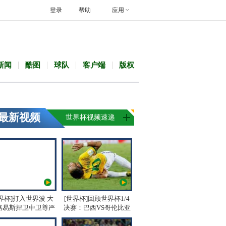
登录
帮助
应用
新闻
酷图
球队
客户端
版权
最新视频
世界杯视频速递
界杯]打入世界波 大
[世界杯]回顾世界杯1/4
路易斯捍卫中卫尊严
决赛：巴西VS哥伦比亚