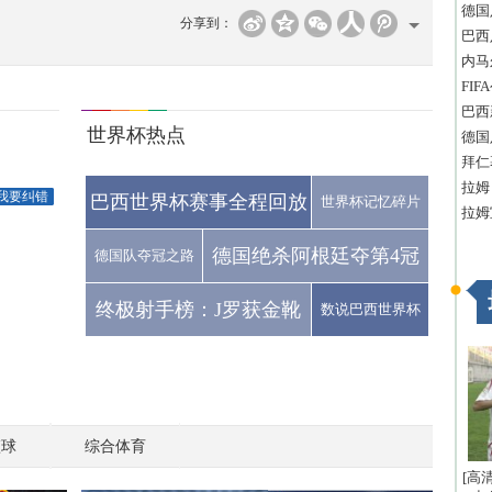
德国
分享到：
巴西
内马
FI
巴西
世界杯热点
德国
拜仁
拉姆
我要纠错
巴西世界杯赛事全程回放
世界杯记忆碎片
拉姆
德国绝杀阿根廷夺第4冠
德国队夺冠之路
终极射手榜：J罗获金靴
数说巴西世界杯
篮球
综合体育
[高