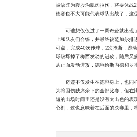
被缺阵为腹股沟肌肉拉伤，将要休战2
德容也不大可能代表球队出战了，这
可谁想仅仅过了一周奇迹就出现了
上和队友们合练，并最终被范加尔排
可点，完成40次传球，2次抢断，跑
球破坏掉了梅西发动的进攻，随后又
从正面发动进攻，德容给斯内德和罗
奇迹不仅发生在德容身上，也同样
为将因伤缺席余下的全部比赛，但在
短的出场时间里还是没有太出色的表
心剂，这也意味着在后面的决赛里，