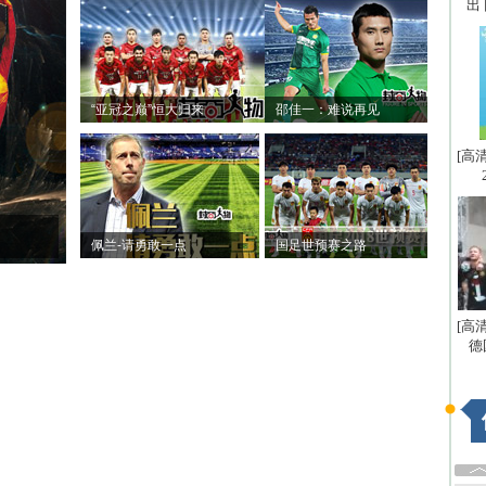
出
“亚冠之巅”恒大归来
邵佳一：难说再见
[高
佩兰-请勇敢一点
国足世预赛之路
[高
德