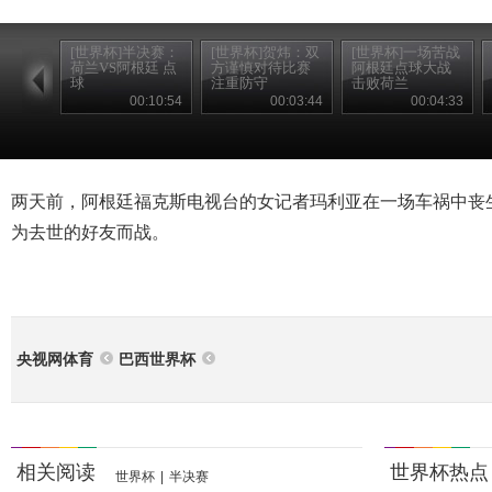
[世界杯]半决赛：
[世界杯]贺炜：双
[世界杯]一场苦战
荷兰VS阿根廷 点
方谨慎对待比赛
阿根廷点球大战
球
注重防守
击败荷兰
00:10:54
00:03:44
00:04:33
两天前，阿根廷福克斯电视台的女记者玛利亚在一场车祸中丧
为去世的好友而战。
央视网体育
巴西世界杯
相关阅读
世界杯热点
世界杯
|
半决赛