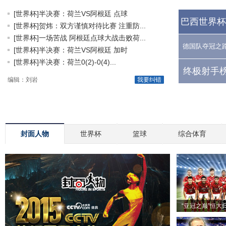
[世界杯]半决赛：荷兰VS阿根廷 点球
巴西世界杯
[世界杯]贺炜：双方谨慎对待比赛 注重防...
[世界杯]一场苦战 阿根廷点球大战击败荷...
德国队夺冠之
[世界杯]半决赛：荷兰VS阿根廷 加时
[世界杯]半决赛：荷兰0(2)-0(4)...
终极射手榜
编辑：刘岩
我要纠错
封面人物
世界杯
篮球
综合体育
“亚冠之巅”恒大