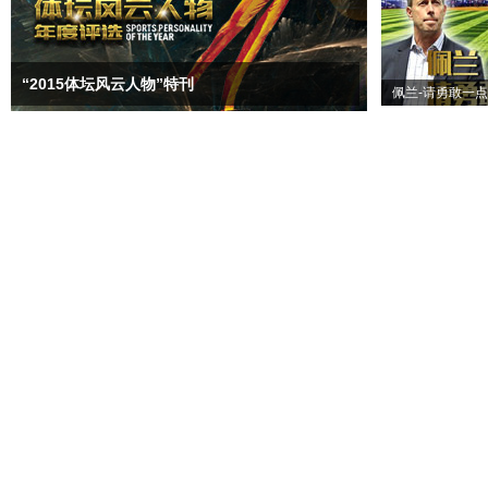
“2015体坛风云人物”特刊
佩兰-请勇敢一点