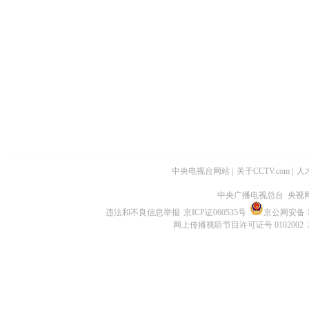
中央电视台网站
|
关于CCTV.com
|
人
中央广播电视总台 央视
违法和不良信息举报
京ICP证060535号
京公网安备 11
网上传播视听节目许可证号 0102002