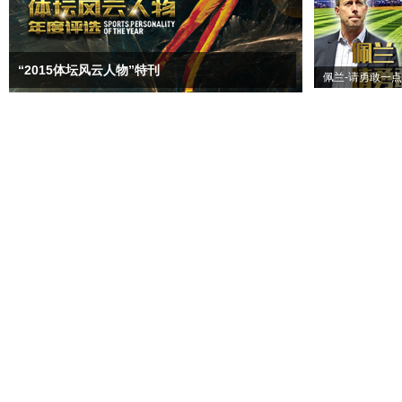
“2015体坛风云人物”特刊
佩兰-请勇敢一点