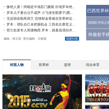
惨绝人寰！阿根廷中场肛门撕裂 封堵罗本绝...
巴西世界杯
罗本儿子看台泣不成声 小飞侠安慰爱子(图...
无冠宿命勒死荷兰 悲情郁金香难在世界杯绽...
德国队夺冠之
罗本：球队自己未把握机会 三四名比赛意义...
荷兰欲派专人死缠梅西 罗本：跳蚤虽强但并...
终极射手榜
编辑：程立瑶
责任编辑：王晓遐
我要纠错
封面人物
世界杯
篮球
综合体育
“亚冠之巅”恒大