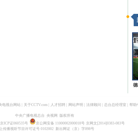
德
央电视台网站
|
关于CCTV.com
|
人才招聘
|
网站声明
|
法律顾问
|
总台总经理室
|
帮助
中央广播电视总台 央视网 版权所有
京ICP证060535号
京公网安备 11000002000018号
京网文[2014]0383-083号
上传播视听节目许可证号 0102002 新出网证（京）字098号