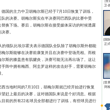
[世
卫-
国的主力中卫胡梅尔斯已经于7月10日恢复了训练，
廷队的决赛。胡梅尔斯实在半决赛同巴西队的比赛中受
夫替换下场。赛后，胡梅尔斯在接受媒体采访的时候透露
的决赛。
[国
正式
的领队比埃尔霍夫表示德国队全队除了胡梅尔斯外都能
胡梅尔斯能够在决赛前康复并且在决赛中登场亮相。而根
梅尔斯的膝盖患有肌腱炎，决赛可能无法再出场了。这让
对手阵中拥有梅西、阿圭罗这样的攻击好手，需要胡梅尔
量。
[世
当地时间的7月10日，胡梅尔斯就已经开始进行恢复
阿
希望赶上最后的决赛，这对德国队来说是个好消息。根据
队目前的所有22名球员全部都进行了训练，有些球员进行