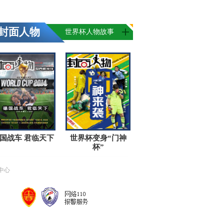
封面人物
世界杯人物故事
国战车 君临天下
世界杯变身“门神
杯”
中心