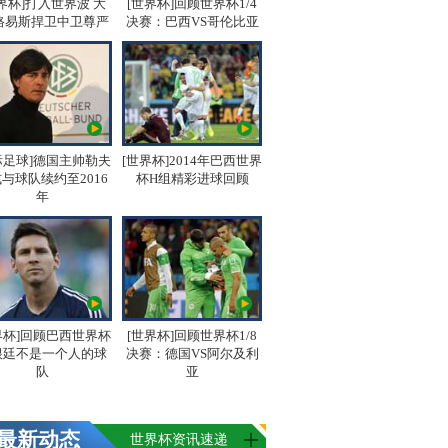
界杯]打入世界波 大
[世界杯]回顾世界杯1/4
路易斯捍卫中卫尊严
决赛：巴西VS哥伦比亚
际足球]德国主帅勒夫
[世界杯]2014年巴西世界
与球队续约至2016
杯H组精彩进球回顾
年
界杯]回顾巴西世界杯
[世界杯]回顾世界杯1/8
根廷不是一个人的球
决赛：德国VS阿尔及利
队
亚
最新动态
世界杯资讯速递