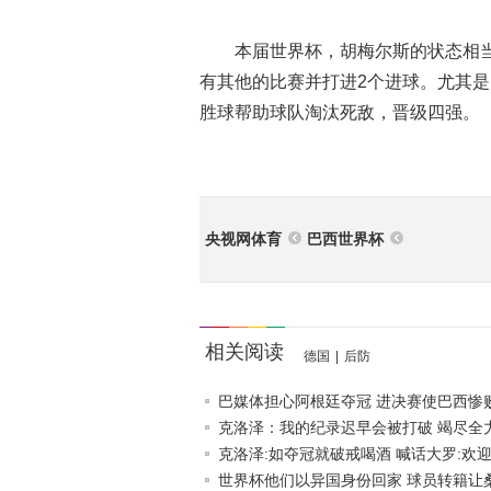
本届世界杯，胡梅尔斯的状态相当
有其他的比赛并打进2个进球。尤其
胜球帮助球队淘汰死敌，晋级四强。
央视网体育
巴西世界杯
相关阅读
德国
|
后防
巴媒体担心阿根廷夺冠 进决赛使巴西惨败雪
克洛泽：我的纪录迟早会被打破 竭尽全力夺
克洛泽:如夺冠就破戒喝酒 喊话大罗:欢迎.
世界杯他们以异国身份回家 球员转籍让桑巴