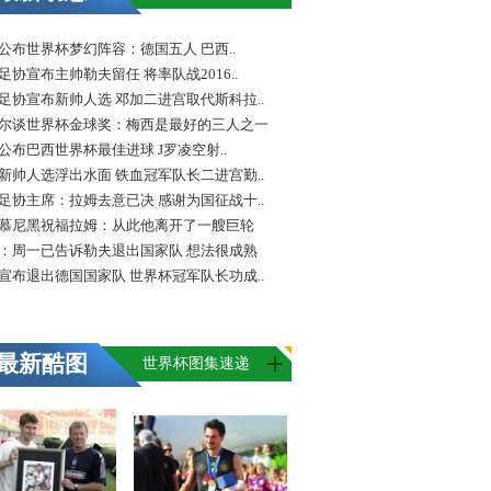
FA公布世界杯梦幻阵容：德国五人 巴西..
足协宣布主帅勒夫留任 将率队战2016..
足协宣布新帅人选 邓加二进宫取代斯科拉..
尔谈世界杯金球奖：梅西是最好的三人之一
FA公布巴西世界杯最佳进球 J罗凌空射..
新帅人选浮出水面 铁血冠军队长二进宫勤..
足协主席：拉姆去意已决 感谢为国征战十..
慕尼黑祝福拉姆：从此他离开了一艘巨轮
：周一已告诉勒夫退出国家队 想法很成熟
宣布退出德国国家队 世界杯冠军队长功成..
最新酷图
世界杯图集速递