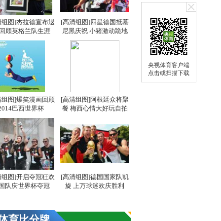
清组图]杰拉德宣布退
[高清组图]四星德国抵慕
 回顾英格兰队生涯
尼黑庆祝 小猪激动跪地
央视体育客户端
点击或扫描下载
清组图]爆笑漫画回顾
[高清组图]阿根廷众将聚
2014巴西世界杯
餐 梅西心情大好玩自拍
清组图]开启夺冠狂欢
[高清组图]德国国家队凯
国队庆世界杯夺冠
旋 上万球迷欢庆胜利
体育比分牌