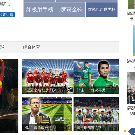
...
终极射手榜：J罗获金靴
数说巴西世界杯
[高
我要纠错
出
篮球
综合体育
[高
“亚冠之巅”恒大归来
邵佳一：难说再见
[高
德
佩兰-请勇敢一点
国足世预赛之路