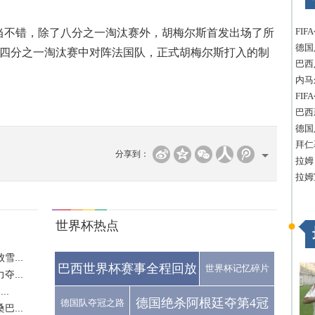
FI
不错，除了八分之一淘汰赛外，胡梅尔斯首发出场了所
德国
是四分之一淘汰赛中对阵法国队，正式胡梅尔斯打入的制
巴西
内马
FI
巴西
德国
拜仁
分享到：
拉姆
拉姆
世界杯热点
...
巴西世界杯赛事全程回放
世界杯记忆碎片
...
..
德国绝杀阿根廷夺第4冠
德国队夺冠之路
...