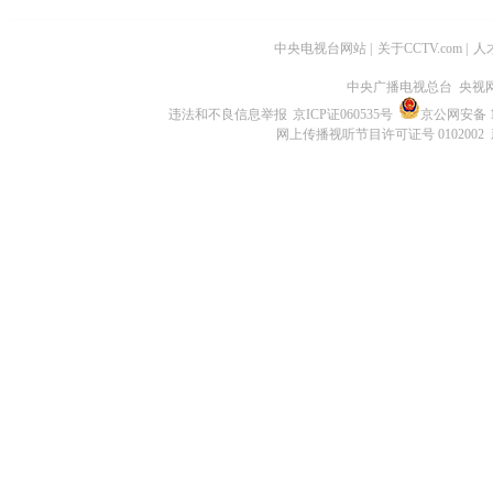
中央电视台网站
|
关于CCTV.com
|
人
中央广播电视总台 央视
违法和不良信息举报
京ICP证060535号
京公网安备 11
网上传播视听节目许可证号 0102002