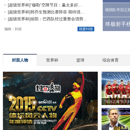
[超级世界杯]“穆勒”空降节目：赢太多好...
德国队夺冠之
[超级世界杯]韩乔生预测比赛阵容 期待强...
[超级世界杯]徐阳：巴西队经过重整会强势...
终极射手榜
编辑：刘岩
我要纠错
封面人物
世界杯
篮球
综合体育
“亚冠之巅”恒大