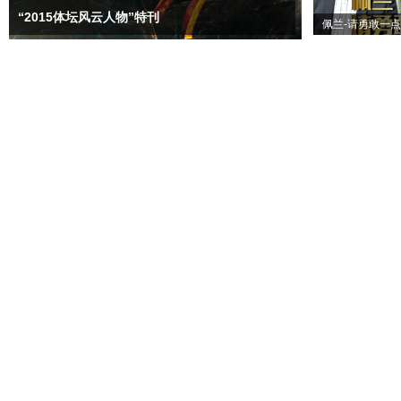
“2015体坛风云人物”特刊
佩兰-请勇敢一点