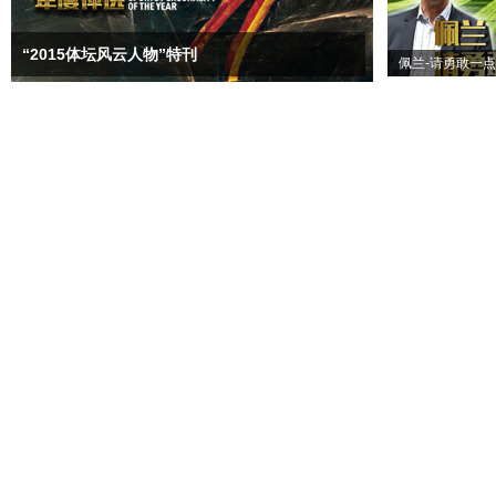
“2015体坛风云人物”特刊
佩兰-请勇敢一点