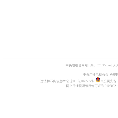
中央电视台网站
|
关于CCTV.com
|
人
中央广播电视总台 央视
违法和不良信息举报
京ICP证060535号
京公网安备 11
网上传播视听节目许可证号 0102002