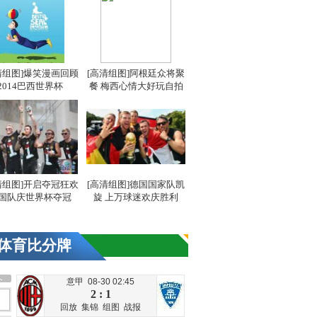
清组图]爆笑漫画回顾
[高清组图]阿根廷众将聚
2014巴西世界杯
餐 梅西心情大好玩自拍
清组图]开启夺冠狂欢
[高清组图]德国国家队凯
国队庆世界杯夺冠
旋 上万球迷欢庆胜利
体育比分牌
意甲 08-30 02:45
2 : 1
回放
集锦
组图
战报