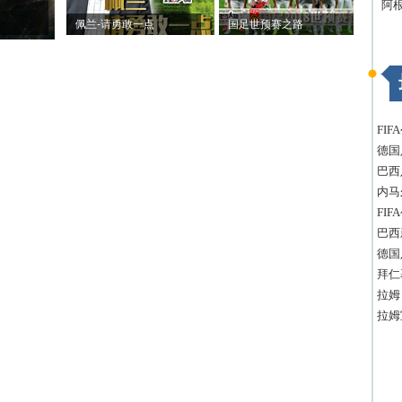
阿
佩兰-请勇敢一点
国足世预赛之路
FI
德国
巴西
内马
FI
巴西
德国
拜仁
拉姆
拉姆