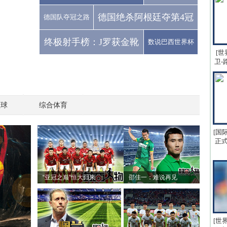
德国绝杀阿根廷夺第4冠
德国队夺冠之路
终极射手榜：J罗获金靴
数说巴西世界杯
[世
卫-
篮球
综合体育
[国
正式
“亚冠之巅”恒大归来
邵佳一：难说再见
[世