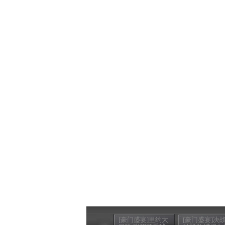
[豪门盛宴]里约大
[豪门盛宴]决