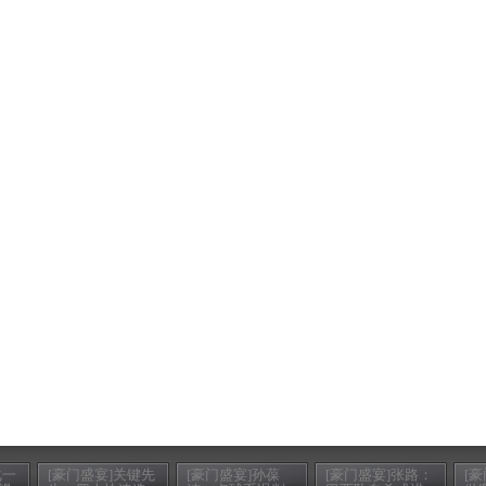
战一
[豪门盛宴]关键先
[豪门盛宴]孙葆
[豪门盛宴]张路：
[