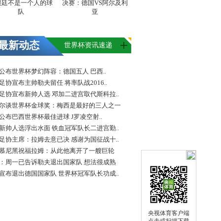
根廷不是一个人的球
决赛：德国VS阿尔及利
队
亚
最新动态
世界杯资讯速递
FA公布世界杯梦幻阵容：德国五人 巴西..
足协宣布主帅勒夫留任 将率队战2016..
足协宣布新帅人选 邓加二进宫取代斯科拉..
尔谈世界杯金球奖：梅西是最好的三人之一
FA公布巴西世界杯最佳进球 J罗凌空射..
新帅人选浮出水面 铁血冠军队长二进宫勤..
足协主席：拉姆去意已决 感谢为国征战十..
慕尼黑祝福拉姆：从此他离开了一艘巨轮
：周一已告诉勒夫退出国家队 想法很成熟
宣布退出德国国家队 世界杯冠军队长功成..
央视体育客户端