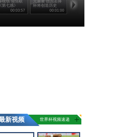
客现场 倾情献
咒重重 德国若捧
《第七感》
杯将创造历史
00:03:57
00:01:00
最新视频
世界杯视频速递