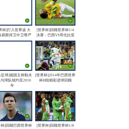
界杯]打入世界波 大
[世界杯]回顾世界杯1/4
路易斯捍卫中卫尊严
决赛：巴西VS哥伦比亚
际足球]德国主帅勒夫
[世界杯]2014年巴西世界
与球队续约至2016
杯H组精彩进球回顾
年
界杯]回顾巴西世界杯
[世界杯]回顾世界杯1/8