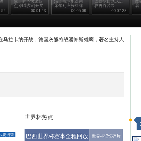
望
生：罗本快速造
洁：点球系误判
巴西队自杀式进
做
点 创造梦幻开局
席尔瓦应获红牌
攻再吞苦果
唱
:52
00:01:43
00:05:09
00:07:28
将在马拉卡纳开战，德国灰熊将战潘帕斯雄鹰，著名主持人
世界杯热点
我要纠错
巴西世界杯赛事全程回放
世界杯记忆碎片