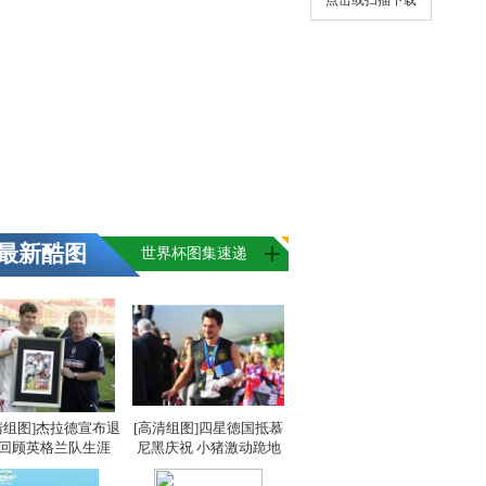
点击或扫描下载
最新酷图
世界杯图集速递
清组图]杰拉德宣布退
[高清组图]四星德国抵慕
 回顾英格兰队生涯
尼黑庆祝 小猪激动跪地