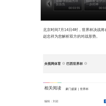
冒险 张靓颖秀球
触即发 诺伊尔
技告负
一步封神
00:03:55
00:02
北京时间7月14日4时，世界杯决战
赵忠祥为您解析双方的对战形势。
央视网体育
巴西世界杯
相关阅读
豪门盛宴
|
世界杯
编辑：刘岩