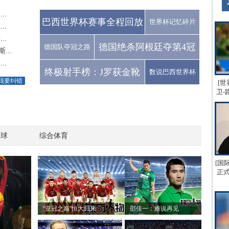
..
巴西世界杯赛事全程回放
世界杯记忆碎片
..
..
德国绝杀阿根廷夺第4冠
德国队夺冠之路
..
..
终极射手榜：J罗获金靴
数说巴西世界杯
我要纠错
[世
卫-
篮球
综合体育
[国
正式
“亚冠之巅”恒大归来
邵佳一：难说再见