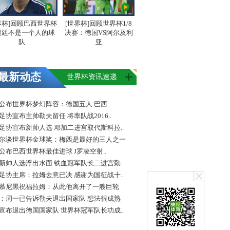
界杯]回顾巴西世界杯
[世界杯]回顾世界杯1/8
根廷不是一个人的球
决赛：德国VS阿尔及利
队
亚
最新动态
世界杯资讯速递
FA公布世界杯梦幻阵容：德国五人 巴西..
足协宣布主帅勒夫留任 将率队战2016..
足协宣布新帅人选 邓加二进宫取代斯科拉..
尔谈世界杯金球奖：梅西是最好的三人之一
FA公布巴西世界杯最佳进球 J罗凌空射..
新帅人选浮出水面 铁血冠军队长二进宫勤..
足协主席：拉姆去意已决 感谢为国征战十..
慕尼黑祝福拉姆：从此他离开了一艘巨轮
：周一已告诉勒夫退出国家队 想法很成熟
宣布退出德国国家队 世界杯冠军队长功成..