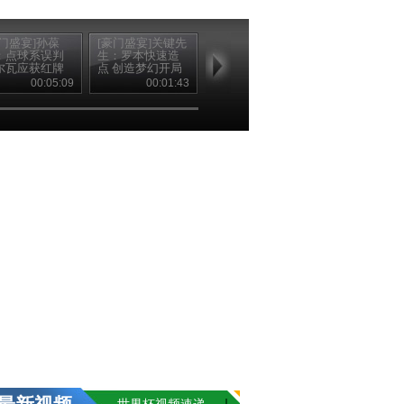
豪门盛宴]孙葆
[豪门盛宴]关键先
[豪门盛宴]张路：
：点球系误判
生：罗本快速造
巴西队自杀式进
尔瓦应获红牌
点 创造梦幻开局
攻再吞苦果
00:05:09
00:01:43
00:07:28