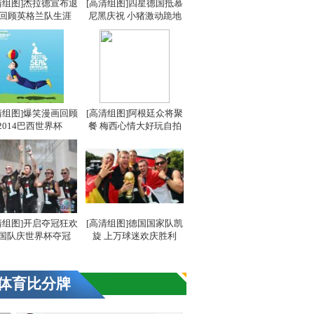
清组图]杰拉德宣布退
[高清组图]四星德国抵慕
 回顾英格兰队生涯
尼黑庆祝 小猪激动跪地
清组图]爆笑漫画回顾
[高清组图]阿根廷众将聚
2014巴西世界杯
餐 梅西心情大好玩自拍
清组图]开启夺冠狂欢
[高清组图]德国国家队凯
国队庆世界杯夺冠
旋 上万球迷欢庆胜利
体育比分牌