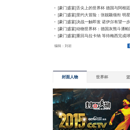
[豪门盛宴]舌尖上的世界杯 德国与阿根廷.
[豪门盛宴]里约大冒险：张靓颖领衔 明星.
[豪门盛宴]决战一触即发 诺伊尔有望一步.
[豪门盛宴]动物世界杯：德国灰熊斗潘帕斯.
[豪门盛宴]重回马拉卡纳 等待梅西完成球.
编辑：刘岩
封面人物
世界杯