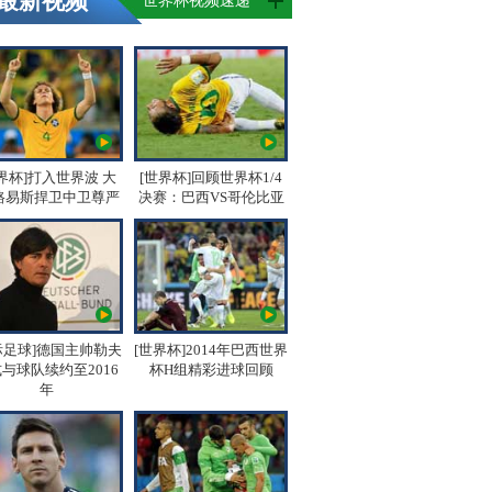
最新视频
世界杯视频速递
界杯]打入世界波 大
[世界杯]回顾世界杯1/4
路易斯捍卫中卫尊严
决赛：巴西VS哥伦比亚
际足球]德国主帅勒夫
[世界杯]2014年巴西世界
与球队续约至2016
杯H组精彩进球回顾
年