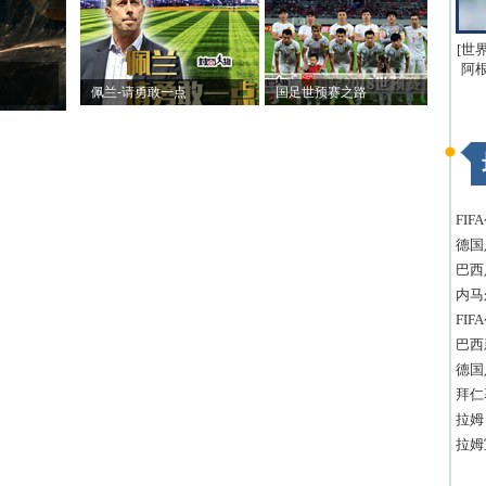
[世
阿
佩兰-请勇敢一点
国足世预赛之路
FI
德国
巴西
内马
FI
巴西
德国
拜仁
拉姆
拉姆