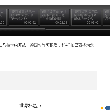
约大
[豪门盛宴]决战一
[豪门盛宴]动物世
[豪门盛宴]重回马
[
领
触即发 诺伊尔有
界杯：德国灰熊
拉卡纳 等待梅西
洁
望一步封神
斗潘帕斯雄鹰
完成球王传承
席
:55
00:02:52
00:02:18
00:03:02
将在马拉卡纳开战，德国对阵阿根廷，和4G拍巴西将为您
世界杯热点