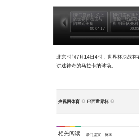
[豪门盛宴]舌尖上
[豪门盛宴]里
的世界杯 德国与
冒险：张靓颖
阿根廷美食
衔 明星队失利
00:04:17
00:03
北京时间7月14日4时，世界杯决战
讲述神奇的马拉卡纳球场。
央视网体育
巴西世界杯
相关阅读
豪门盛宴
|
德国