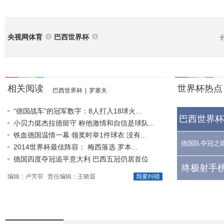
央视网体育
巴西世界杯
相关阅读
世界杯热点
巴西世界杯
|
罗塞夫
“德国战车”的冠军数字：8人打入18球火...
巴西世界杯
小贝力挺杰拉德留守 称他激情和自信是球队...
铁血德国温情一幕:领奖时举1件球衣 没有...
德国队夺冠之
2014世界杯最佳阵容： 梅西落选 罗本...
德国四度夺冠追平意大利 巴西五冠仍居首位
终极射手榜
编辑：卢芳菲
责任编辑：王晓遐
我要纠错