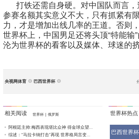
打铁还需自身硬。对中国队而言，
参赛名额其实意义不大，只有抓紧有
力，才是增加出线几率的王道。否则
世界杯上，中国男足还将头顶“特能输
沦为世界杯的看客以及媒体、球迷的
央视网体育
巴西世界杯
相关阅读
世界杯热点
世界杯
|
俄罗斯
阿根廷主帅:梅西表现堪比众神 得金球众望...
巴西世界杯
综述：“马拉卡纳打击”再现 世界格局言变...