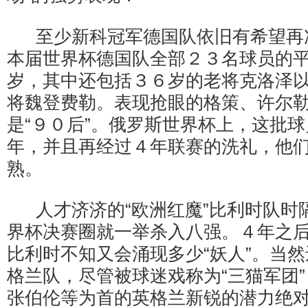
至少新科冠军德国队依旧有希望再
本届世界杯德国队全部２３名球员的
岁，其中还包括３６岁的老将克洛泽
将魏登费勒。表现抢眼的格策、许尔
是“９０后”。俄罗斯世界杯上，这批
年，并且再经过４年联赛的洗礼，他
熟。
人才济济的“欧洲红魔”比利时队时
界杯决赛圈就一举杀入八强。４年之
比利时不知又会涌现多少“妖人”。当
格兰队，尽管被球迷戏称为“三猫军团
张伯伦等为首的英格兰新锐的潜力绝