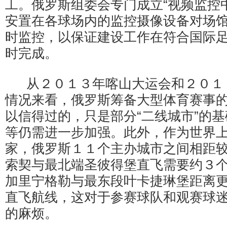
工。俄罗斯组委会专门成立“视频监控
安置在各球场内的监控摄像设备对场
时监控，以保证建设工作在符合国际
时完成。
从２０１３年喀山大运会和２０１
情况来看，俄罗斯筹备大型体育赛事
以信得过的，只是部分“二线城市”的
等仍需进一步加强。此外，作为世界
家，俄罗斯１１个主办城市之间相距
索契与最北端圣彼得堡直飞需要约３
加里宁格勒与最东段叶卡捷琳堡距离
直飞航线，这对于参赛球队和观赛球
的麻烦。