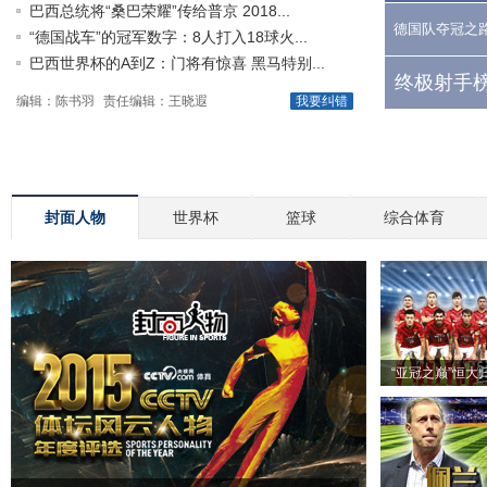
巴西总统将“桑巴荣耀”传给普京 2018...
德国队夺冠之
“德国战车”的冠军数字：8人打入18球火...
巴西世界杯的A到Z：门将有惊喜 黑马特别...
终极射手榜
编辑：陈书羽
责任编辑：王晓遐
我要纠错
封面人物
世界杯
篮球
综合体育
“亚冠之巅”恒大