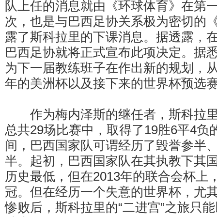
队上任的消息就由《环球体育》在第
次，也是与巴西足协关系极为密切的
露了斯科拉里的下课消息。据透露，
巴西足协就将正式宣布此项决定。据
为下一届教练班子在作出新的规划，从而
年的美洲杯以及接下来的世界杯预选
作为梅内泽斯的继任者，斯科拉里在
总共29场比赛中，取得了19胜6平4
间，巴西国家队可谓经历了毁誉参半
半。起初，巴西国家队在其执教下其
历史最低，但在2013年的联合会杯上
冠。但在经历一个失意的世界杯，尤
惨败后，斯科拉里的“二进宫”之旅只