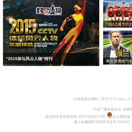
“亚冠之巅”恒大
“2015体坛风云人物”特刊
佩兰-请勇敢一点
中央电视台网站
|
关于CCTV.com
|
人
中央广播电视总台 央视
违法和不良信息举报
京ICP证060535号
京公网安备 11
网上传播视听节目许可证号 0102002