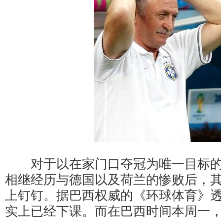
对于以在家门口夺冠为唯一目标的
相继经历与德国以及荷兰的惨败后，
上钉钉。据巴西权威的《环球体育》
实上已经下课。而在巴西时间本周一