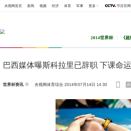
央视网首页
新闻
视频
经济
体育
军事
更多
节目官网
2014世界杯
《超
巴西媒体曝斯科拉里已辞职 下课命
央视网体育综合 2014年07月14日 14:30
A-
世界杯资讯