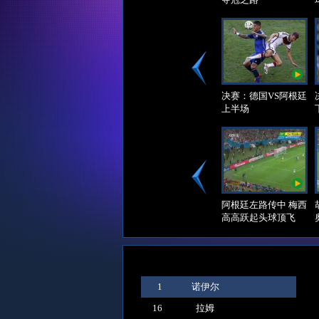
赛
事
回
放
决赛：德国VS阿根廷
上半场
精
彩
瞬
间
阿根廷左路传中 梅西
高高跃起头球顶飞
1
诺伊尔
16
拉姆