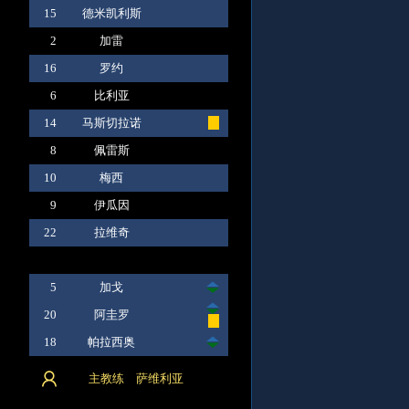
15
德米凯利斯
2
加雷
16
罗约
6
比利亚
14
马斯切拉诺
8
佩雷斯
10
梅西
9
伊瓜因
22
拉维奇
5
加戈
20
阿圭罗
18
帕拉西奥
主教练 萨维利亚