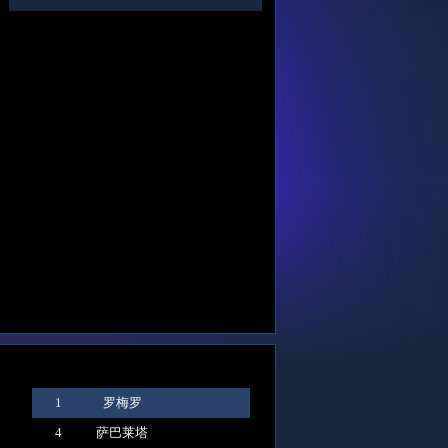
德国右路低传弧顶 克
梅西带球横向摆脱 左
克洛泽头球攻门 弹地
梅西拿球
罗斯推射偏出球门
脚攻门偏离目标
后被罗梅罗拿到
脚低射远
1
罗梅罗
4
萨巴莱塔