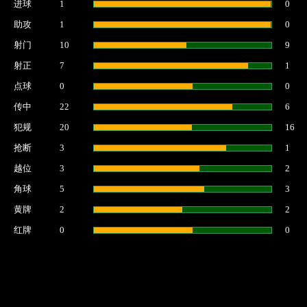
进球
1
0
助攻
1
0
射门
10
9
射正
7
1
点球
0
0
传中
22
6
犯规
20
16
抢断
3
1
越位
3
2
角球
5
3
黄牌
2
2
红牌
0
0