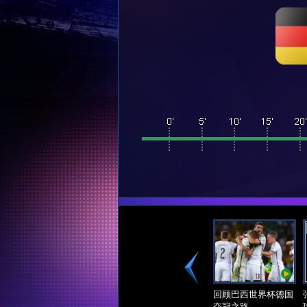
进
球
+
集
锦
回顾巴西世界杯德国
夺冠之路