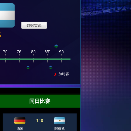
廷
加时赛
同日比赛
1:0
替补奇兵格策制胜 超
德国十年磨一剑 阿根
见证冠军之路分享经
德国捧杯
德国
阿根廷
级马里奥助德夺冠
廷向未来积蓄力量
典记忆 再见世界杯
贺炜激情