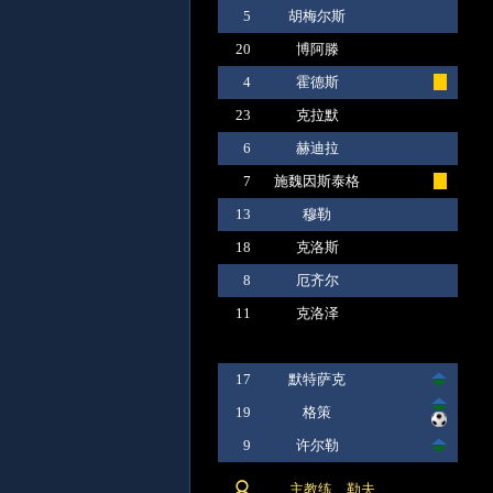
5
胡梅尔斯
20
博阿滕
4
霍德斯
23
克拉默
6
赫迪拉
7
施魏因斯泰格
13
穆勒
18
克洛斯
8
厄齐尔
11
克洛泽
17
默特萨克
19
格策
9
许尔勒
主教练 勒夫