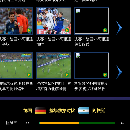
决赛：德国VS阿根廷
决赛：德国VS阿根廷
决赛：德国VS阿根廷
下半场
加时
颁奖仪式
胡梅尔斯冒顶 帕拉西
许尔勒禁区内打门 罗
格策禁区外围突施冷
奥单刀挑射偏出
梅罗奋力化解险情
箭 罗梅罗将球没收
德国
整场数据对比
阿根廷
控球率
53
47