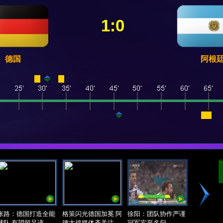
1:0
德国
阿根
张路：德国打造全能
格策闪光德国加冕 阿
徐阳：团队协作严谨
球队 有望留足迹
德大战媒体齐关注
冠军实至名归