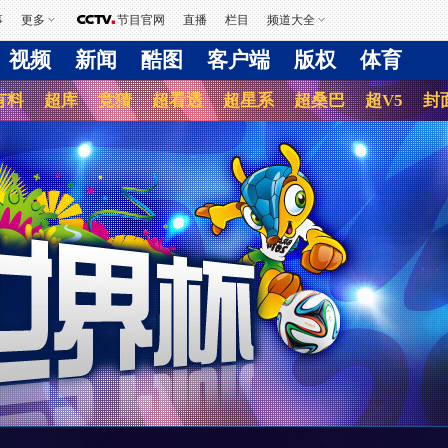
事
更多
节目官网
直播
栏目
频道大全
视频
新闻
酷图
客户端
版权
体育
有料
超库
竞猜
超看透
超星系
超桑巴
超V5
封