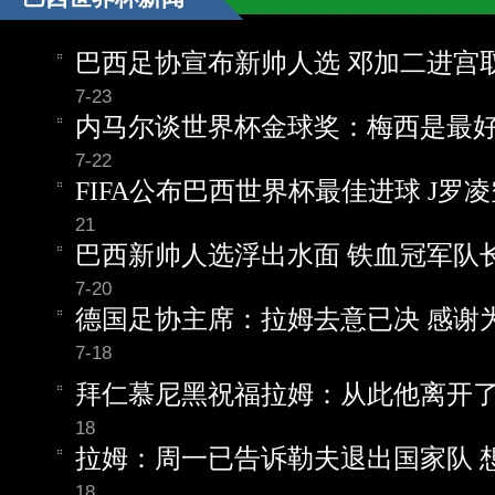
巴西足协宣布新帅人选 邓加二进宫
7-23
内马尔谈世界杯金球奖：梅西是最
7-22
FIFA公布巴西世界杯最佳进球 J罗
21
巴西新帅人选浮出水面 铁血冠军队
7-20
德国足协主席：拉姆去意已决 感谢
7-18
拜仁慕尼黑祝福拉姆：从此他离开
18
拉姆：周一已告诉勒夫退出国家队 
18