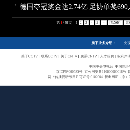
德国夺冠奖金达2.74亿 足协单奖69
1
第
/
40
页
1
2
3
4
5
>
[后5页]
尾
旗下业务介绍：
央
关于CCTV
|
联系CCTV
|
关于CNTV
|
联系CNTV
|
人才招聘
|
权利声
中国中央电视台 中国网络
京ICP证060535号
京公网安备110000000018号
网上传播视听节目许可证号 0102004 新出网证（京）