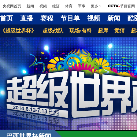
央视网首页
新闻
视频
经济
体育
军事
更多
节目官网
首页
直播
赛程
节目单
视频
新闻
酷
《超级世界杯》
超级战队
现场/有料
超库
竞猜
超
巴西世界杯新闻