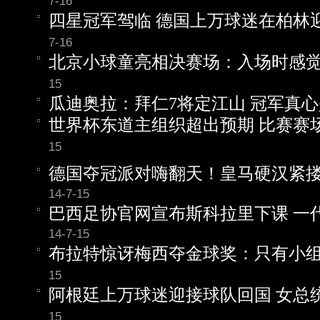
7-16
四星冠军驾临 德国上万球迷在柏林
7-16
北京小球童亮相决赛场：入场时感觉
15
瓜迪奥拉：拜仁7将定江山 冠军真
世界杯东道主组织超出预期 比赛赛
15
德国夺冠派对嗨翻天！皇马硬汉紧搂
14-7-15
巴西足协官网宣布斯科拉里下课 一
14-7-15
布拉特惊讶梅西夺金球奖：只有小
15
阿根廷上万球迷迎接球队回国 女总
15