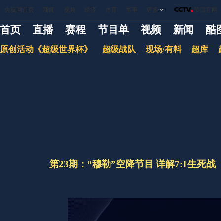
央视网首页
新闻
视频
经济
体育
军事
更多
节目官网
首页
直播
赛程
节目单
视频
新闻
酷
原创活动《超级世界杯》
超级战队
现场/有料
超库
第23期：“穆勒”空降节目 详解7:1生死战