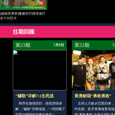
[超级世界杯]惨败对巴西球迷打
击十分巨大
往期回顾
第23期
第22期
7月9日
“穆勒”详解7:1生死战
黄勇献唱“勇敢勇敢”
韩乔生激情回归，徐阳深情讲
主持人方龄从巴西归来，
解，“穆勒”空降现场，一同回顾了
约见闻，歌手黄勇做客现场
巴西与德国的悲惨生死战！
唱"勇敢勇敢"为淘汰球队送