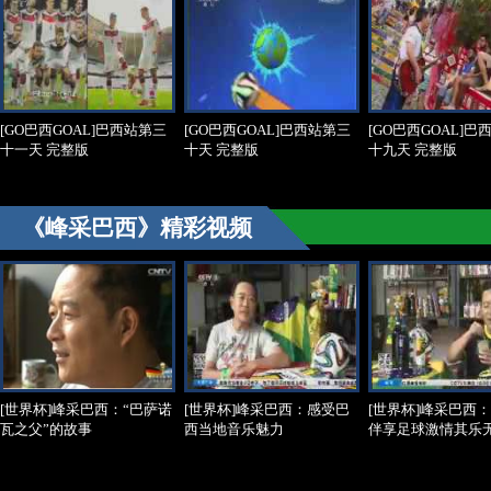
[GO巴西GOAL]巴西站第三
[GO巴西GOAL]巴西站第三
[GO巴西GOAL]巴
十一天 完整版
十天 完整版
十九天 完整版
《峰采巴西》精彩视频
[世界杯]峰采巴西：“巴萨诺
[世界杯]峰采巴西：感受巴
[世界杯]峰采巴西
瓦之父”的故事
西当地音乐魅力
伴享足球激情其乐