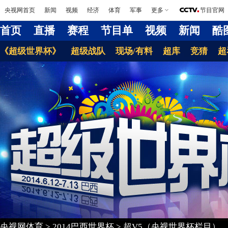
央视网首页
新闻
视频
经济
体育
军事
更多
节目官网
首页
直播
赛程
节目单
视频
新闻
酷
《超级世界杯》
超级战队
现场/有料
超库
竞猜
超
央视网体育
>
2014巴西世界杯
>
超V5（央视世界杯栏目）