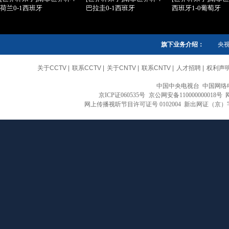
荷兰0-1西班牙
巴拉圭0-1西班牙
西班牙1-0葡萄牙
旗下业务介绍：
央
关于CCTV
|
联系CCTV
|
关于CNTV
|
联系CNTV
|
人才招聘
|
权利声
中国中央电视台 中国网络
京ICP证060535号
京公网安备110000000018号
网上传播视听节目许可证号 0102004 新出网证（京）