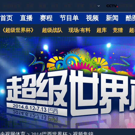
央视网首页
新闻
视频
经济
体育
军事
更多
节目官网
首页
直播
赛程
节目单
视频
新闻
酷
《超级世界杯》
超级战队
现场/有料
超库
竞猜
超
央视网体育
>
2014巴西世界杯
>
视频集锦