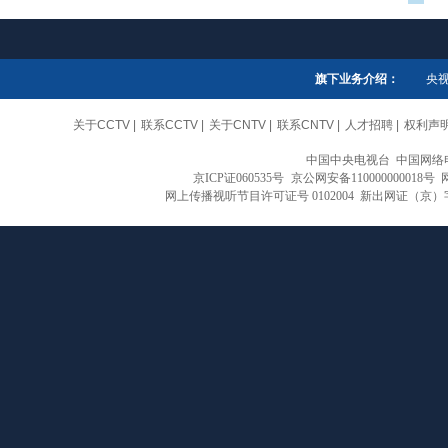
旗下业务介绍：
央
关于CCTV
|
联系CCTV
|
关于CNTV
|
联系CNTV
|
人才招聘
|
权利声
中国中央电视台 中国网络
京ICP证060535号
京公网安备110000000018号
网上传播视听节目许可证号 0102004 新出网证（京）