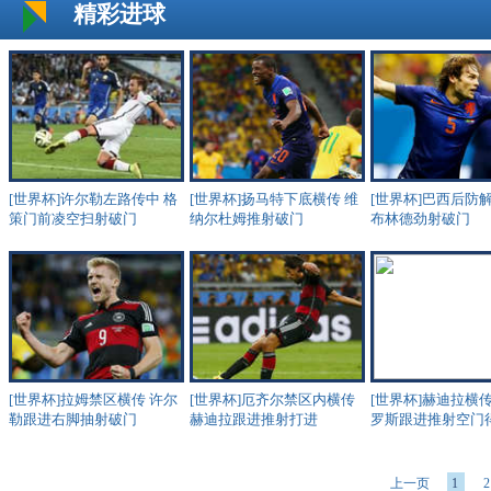
精彩进球
[世界杯]许尔勒左路传中 格
[世界杯]扬马特下底横传 维
[世界杯]巴西后防
策门前凌空扫射破门
纳尔杜姆推射破门
布林德劲射破门
[世界杯]拉姆禁区横传 许尔
[世界杯]厄齐尔禁区内横传
[世界杯]赫迪拉横传
勒跟进右脚抽射破门
赫迪拉跟进推射打进
罗斯跟进推射空门
上一页
1
2