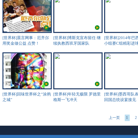
[世界杯]晨言网事：厄齐尔
[世界杯]博斯克宣布留任 继
[世界杯]2014年
用奖金做公益 点赞！
续执教西班牙国家队
小组赛C组精彩进
[世界杯]回味世界杯之“涂鸦
[世界杯]年轻无极限 罗德里
[世界杯]墨西哥队
之城”
格斯一飞冲天
回国总统设宴接见
上一页
1
2