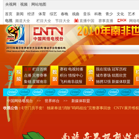
央视网
|
视频
|
网站地图
首页
新闻
经济
体育
综艺
春晚
戏曲
音乐
科教
青少
文化
艺术
电视
频道大全
栏目大全
节目大全
直播中国
赛事直播
网络
直播
栏目首映
赛程
电视转播
我在现场
冠军历程
点播
完整赛事
积分
情报中心
城市赛场
炫图欣赏
集锦
星耀南非
飞科南非战报
驰骋32强
新媒体联盟
中国网络电视台
>>
世界杯台
>>
新媒体联盟
评选" 得精美守门员手套!
收视公告：
独家奉送!消除"呜呜祖拉"完整赛事回放
CNTV展开维权