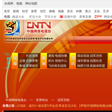
央视网
|
视频
|
网站地图
首页
新闻
经济
体育
综艺
春晚
戏曲
音乐
科教
青少
文化
艺术
电视
频道大全
栏目大全
节目大全
直播中国
赛事直播
网络
直播
栏目首映
赛程
电视转播
我在现场
冠军历程
点播
完整赛事
积分
情报中心
城市赛场
炫图欣赏
集锦
星耀南非
飞科南非战报
驰骋32强
新媒体联盟
中国网络电视台
>>
世界杯台
>>
冠军历程
[5+俱乐部]好消息：成为5+俱乐部VIP会员 即送百元大礼
收视公告：
[声明]中国网络电视台独家