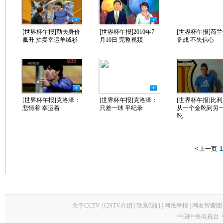
[世界杯午报]勒夫身价
[世界杯午报]2010年7
[世界杯午报]荷
飙升 拍卖幸运羊绒衫
月10日 完整视频
备战 不失信心
[世界杯午报]克洛泽：
[世界杯午报]克洛泽：
[世界杯午报]比
悲情着 幸运着
只差一球 平纪录
从一个金靴到另
靴
<
上一页
1
关于CCTV
|
CNTV介绍
|
联系我们
|
网民举报
|
网友智囊团
中国中央电视台 