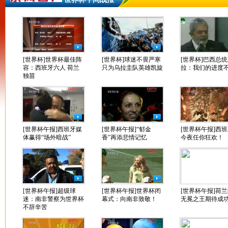
[世界杯]世界杯最佳阵
[世界杯]球迷不畏严寒
[世界杯]巴西总
容：西班牙六人 荷兰
只为乌拉圭队英雄凯旋
拉：我们的进度
独苗
[世界杯午报]西班牙媒
[世界杯午报]“郁金
[世界杯午报]西
体赢得“场外暗战”
香”再添悲情记忆
今夜任你狂欢！
[世界杯午报]超级球
[世界杯午报]世界杯闭
[世界杯午报]荷
迷：南非警察为世界杯
幕式：向南非致敬！
无冕之王期待成
不辞辛苦