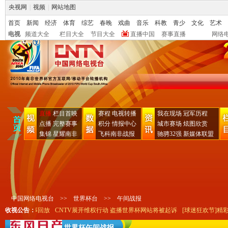
央视网
|
视频
|
网站地图
首页
新闻
经济
体育
综艺
春晚
戏曲
音乐
科教
青少
文化
艺术
电视
频道大全
栏目大全
节目大全
直播中国
赛事直播
网络
直播
栏目首映
赛程
电视转播
我在现场
冠军历程
点播
完整赛事
积分
情报中心
城市赛场
炫图欣赏
集锦
星耀南非
飞科南非战报
驰骋32强
新媒体联盟
中国网络电视台
>>
世界杯台
>>
午间战报
祖拉"完整赛事回放
收视公告：
CNTV展开维权行动 盗播世界杯网站将被起诉
[球迷狂欢节]精彩
世界杯午间战报