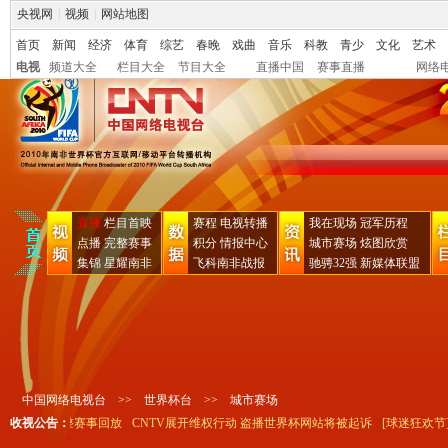
央视网
|
视频
|
网站地图
首页
新闻
经济
体育
综艺
春晚
戏曲
音乐
科教
青少
文化
艺术
电视
频道大全
栏目大全
节目大全
直播中国
赛事直播
网络
直播
栏目首映
赛程
电视转播
我在现场
冠军历程
点播
完整赛事
积分
情报中心
城市赛场
炫图欣赏
集锦
星耀南非
飞科南非战报
驰骋32强
新媒体联盟
中国网络电视台
>>
世界杯台
>>
城市赛场
呜呜祖拉"完整赛事回放
收视公告：
CNTV展开维权行动 盗播世界杯网站将被起诉
[球迷狂欢节